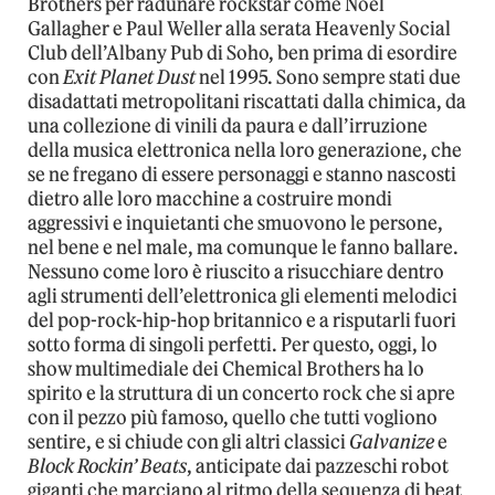
Brothers per radunare rockstar come Noel
Gallagher e Paul Weller alla serata Heavenly Social
Club dell’Albany Pub di Soho, ben prima di esordire
con
Exit Planet Dust
nel 1995. Sono sempre stati due
disadattati metropolitani riscattati dalla chimica, da
una collezione di vinili da paura e dall’irruzione
della musica elettronica nella loro generazione, che
se ne fregano di essere personaggi e stanno nascosti
dietro alle loro macchine a costruire mondi
aggressivi e inquietanti che smuovono le persone,
nel bene e nel male, ma comunque le fanno ballare.
Nessuno come loro è riuscito a risucchiare dentro
agli strumenti dell’elettronica gli elementi melodici
del pop-rock-hip-hop britannico e a risputarli fuori
sotto forma di singoli perfetti. Per questo, oggi, lo
show multimediale dei Chemical Brothers ha lo
spirito e la struttura di un concerto rock che si apre
con il pezzo più famoso, quello che tutti vogliono
sentire, e si chiude con gli altri classici
Galvanize
e
Block Rockin’ Beats
, anticipate dai pazzeschi robot
giganti che marciano al ritmo della sequenza di beat