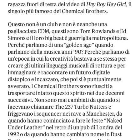
ragazza fuori di testa del video di
Hey Boy Hey Girl
, il
singolo più famoso dei Chemical Brothers.
Questo non è un club e non è neanche una
pagliacciata EDM, questi sono Tom Rowlands e Ed
Simons e il loro big beat è guerriglia metropolitana.
Perché parliamo di una “golden age” quando
parliamo della musica anni ’90? Perché parliamo di
un’epoca in cui la creatività bastava a se stessa per
creare gli ultimi linguaggi musicali di rottura e per
immaginare e raccontare un futuro digitale
distopico e incazzato, che poi si è puntualmente
avverato. I Chemical Brothers sono riusciti a
trasportare intatto questo spirito nei due decenni
successivi. Non sono mai cambiati da quando si
facevano chiamare The 237 Turbo Nutters e
friggevano i sequencer nei rave a Manchester, da
quando hanno cominciato a fare le feste “Naked
Under Leather” nel retro di un pub di Londra del
1992 o da quando hanno cambiato nome in Dust