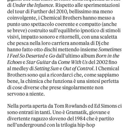
di
Under the Infuence
. Rispetto alle sperimentazioni
del tour di Further del 2010, bellissimo ma meno
coinvolgente, i Chemical Brothers hanno messo a
punto uno spettacolo coerente e compatto (anche
se breve) costruito sull’equilibrio ipnotico di stimoli
visivi, impatto sonoro e ritornelli, con una scaletta
che pesca nella loro carriera anomala di Dj che
hanno fatto otto dischi mettendo insieme
Sometimes
I Feel So Deserted
e
Go
dall’ultimo album
Born in the
Echoes
e
Star Guitar
da
Come With Us
del 2002 fino
al medley di
Setting Sun
e
Out of Control
. I Chemical
Brothers sono qui a ricordarci che, come sappiamo
bene, la chimica che funziona è una sintesi perfetta
di cose diverse che prese singolarmente non
servono a niente.
Nella porta aperta da Tom Rowlands ed Ed Simons ci
sono entrati in tanti. Uno è Gramatik, giovane e
divertente ragazzo sloveno del 1984 che è partito
nell’underground con la trilogia hip-hop