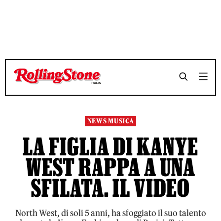
TEMPO DI LETTURA 2 MINUTI
TEMPO DI LETTURA 2 MINUTI
SHARE
SHARE
NEWS MUSICA
LA FIGLIA DI KANYE
WEST RAPPA A UNA
SFILATA. IL VIDEO
North West, di soli 5 anni, ha sfoggiato il suo talento