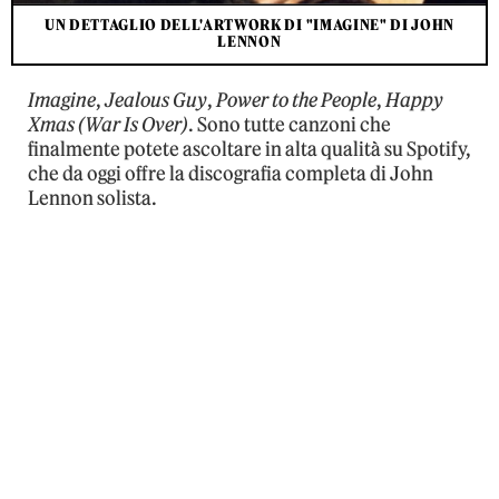
UN DETTAGLIO DELL'ARTWORK DI "IMAGINE" DI JOHN
LENNON
Imagine
,
Jealous Guy
,
Power to the People
,
Happy
Xmas (War Is Over)
. Sono tutte canzoni che
finalmente potete ascoltare in alta qualità su Spotify,
che da oggi offre la discografia completa di John
Lennon solista.