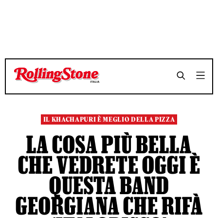
TEMPO DI LETTURA 3 MINUTI
TEMPO DI LETTURA 3 MINUTI
SHARE
SHARE
IL KHACHAPURI È MEGLIO DELLA PIZZA
LA COSA PIÙ BELLA
CHE VEDRETE OGGI È
QUESTA BAND
GEORGIANA CHE RIFÀ