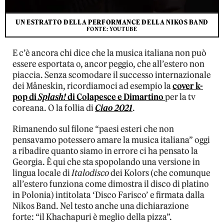
UN ESTRATTO DELLA PERFORMANCE DELLA NIKOS BAND
FONTE: YOUTUBE
E c’è ancora chi dice che la musica italiana non può
essere esportata o, ancor peggio, che all’estero non
piaccia. Senza scomodare il successo internazionale
dei Måneskin, ricordiamoci ad esempio la
cover k-
pop di
Splash!
di Colapesce e Dimartino
per la tv
coreana. O la follia di
Ciao 2021
.
Rimanendo sul filone “paesi esteri che non
pensavamo potessero amare la musica italiana” oggi
a ribadire quanto siamo in errore ci ha pensato la
Georgia. È qui che sta spopolando una versione in
lingua locale di
Italodisco
dei Kolors (che comunque
all’estero funziona come dimostra il disco di platino
in Polonia) intitolata ‘Disco Farisco’ e firmata dalla
Nikos Band. Nel testo anche una dichiarazione
forte: “il Khachapuri è meglio della pizza”.