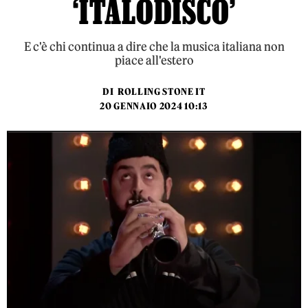
‘ITALODISCO’
E c'è chi continua a dire che la musica italiana non
piace all'estero
DI
ROLLING STONE IT
20 GENNAIO 2024 10:13