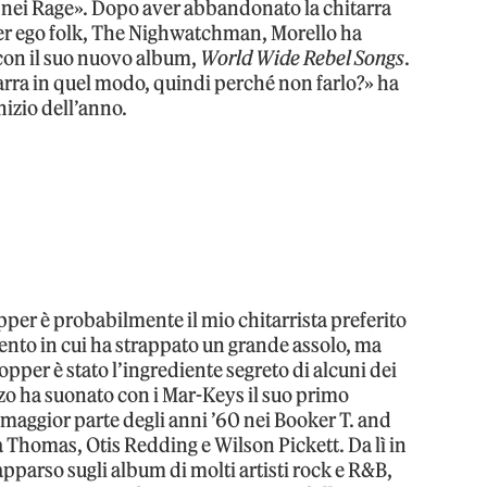
Dj nei Rage». Dopo aver abbandonato la chitarra
lter ego folk, The Nighwatchman, Morello ha
o con il suo nuovo album,
World Wide Rebel Songs
.
arra in quel modo, quindi perché non farlo?» ha
inizio dell’anno.
per è probabilmente il mio chitarrista preferito
nto in cui ha strappato un grande assolo, ma
er è stato l’ingrediente segreto di alcuni dei
zzo ha suonato con i Mar-Keys il suo primo
a maggior parte degli anni ’60 nei Booker T. and
a Thomas, Otis Redding e Wilson Pickett. Da lì in
è apparso sugli album di molti artisti rock e R&B,