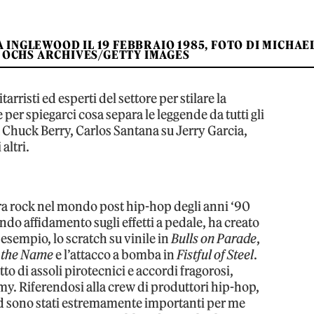
 INGLEWOOD IL 19 FEBBRAIO 1985, FOTO DI MICHAE
OCHS ARCHIVES/GETTY IMAGES
rristi ed esperti del settore per stilare la
 e per spiegarci cosa separa le leggende da tutti gli
 Chuck Berry, Carlos Santana su Jerry Garcia,
altri.
ra rock nel mondo post hip-hop degli anni ‘90
do affidamento sugli effetti a pedale, ha creato
esempio, lo scratch su vinile in
Bulls on Parade
,
n the Name
e l’attacco a bomba in
Fistful of Steel
.
tto di assoli pirotecnici e accordi fragorosi,
my. Riferendosi alla crew di produttori hip-hop,
d sono stati estremamente importanti per me