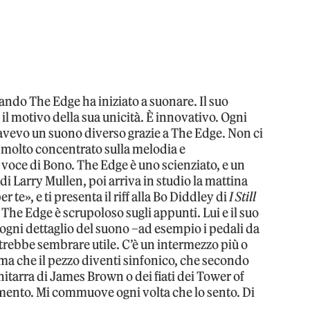
quando The Edge ha iniziato a suonare. Il suo
 il motivo della sua unicità. È innovativo. Ogni
 avevo un suono diverso grazie a The Edge. Non ci
 è molto concentrato sulla melodia e
la voce di Bono. The Edge è uno scienziato, e un
 di Larry Mullen, poi arriva in studio la mattina
te», e ti presenta il riff alla Bo Diddley di
I Still
. The Edge è scrupoloso sugli appunti. Lui e il suo
gni dettaglio del suono –ad esempio i pedali da
potrebbe sembrare utile. C’è un intermezzo più o
ima che il pezzo diventi sinfonico, che secondo
 chitarra di James Brown o dei fiati dei Tower of
omento. Mi commuove ogni volta che lo sento. Di