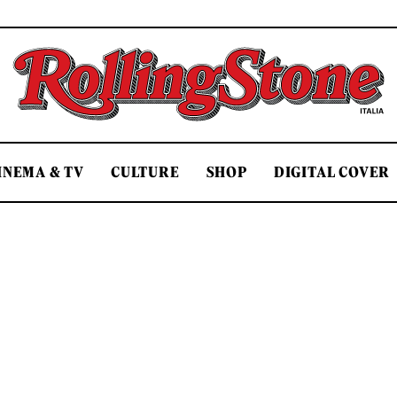
Rolling Stone Italia
INEMA & TV
CULTURE
SHOP
DIGITAL COVER