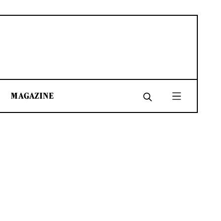
MAGAZINE
SHARE
SHARE