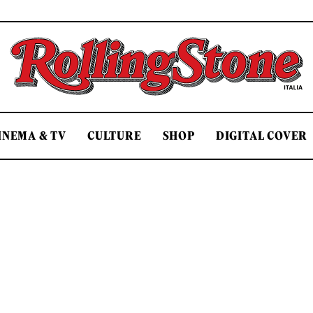
Rolling Stone Italia
INEMA & TV
CULTURE
SHOP
DIGITAL COVER