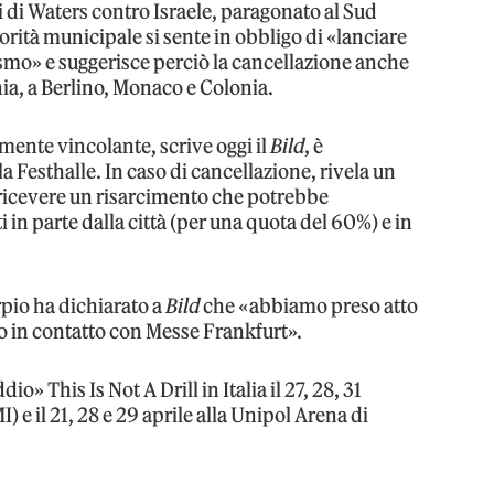
i di Waters contro Israele, paragonato al Sud
torità municipale si sente in obbligo di «lanciare
ismo» e suggerisce perciò la cancellazione anche
nia, a Berlino, Monaco e Colonia.
lmente vincolante, scrive oggi il
Bild
, è
a Festhalle. In caso di cancellazione, rivela un
 ricevere un risarcimento che potrebbe
i in parte dalla città (per una quota del 60%) e in
pio ha dichiarato a
Bild
che «abbiamo preso atto
o in contatto con Messe Frankfurt».
o» This Is Not A Drill in Italia il 27, 28, 31
) e il 21, 28 e 29 aprile alla Unipol Arena di