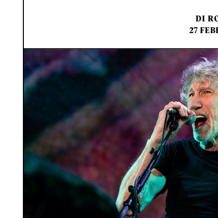
DI
RO
27 FEB