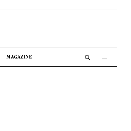
MAGAZINE
SHARE
SHARE