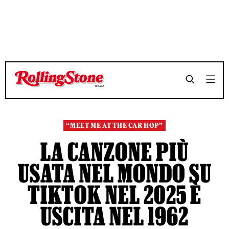
TEMPO DI LETTURA 4 MINUTI
TEMPO DI LETTURA 4 MINUTI
SHARE
SHARE
“MEET ME AT THE CAR HOP”
LA CANZONE PIÙ
USATA NEL MONDO SU
TIKTOK NEL 2025 È
USCITA NEL 1962