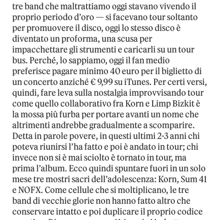
tre band che maltrattiamo oggi stavano vivendo il
proprio periodo d’oro — si facevano tour soltanto
per promuovere il disco, oggi lo stesso disco è
diventato un proforma, una scusa per
impacchettare gli strumenti e caricarli su un tour
bus. Perché, lo sappiamo, oggi il fan medio
preferisce pagare minimo 40 euro per il biglietto di
un concerto anziché € 9,99 su iTunes. Per certi versi,
quindi, fare leva sulla nostalgia improvvisando tour
come quello collaborativo fra Korn e Limp Bizkit è
la mossa più furba per portare avanti un nome che
altrimenti andrebbe gradualmente a scomparire.
Detta in parole povere, in questi ultimi 2-3 anni chi
poteva riunirsi l’ha fatto e poi è andato in tour; chi
invece non si è mai sciolto è tornato in tour, ma
prima l’album. Ecco quindi spuntare fuori in un solo
mese tre mostri sacri dell’adolescenza: Korn, Sum 41
e NOFX. Come cellule che si moltiplicano, le tre
band di vecchie glorie non hanno fatto altro che
conservare intatto e poi duplicare il proprio codice