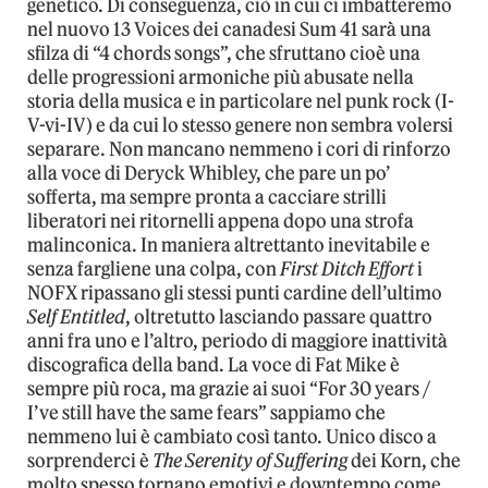
genetico. Di conseguenza, ciò in cui ci imbatteremo
nel nuovo 13 Voices dei canadesi Sum 41 sarà una
sfilza di “4 chords songs”, che sfruttano cioè una
delle progressioni armoniche più abusate nella
storia della musica e in particolare nel punk rock (I-
V-vi-IV) e da cui lo stesso genere non sembra volersi
separare. Non mancano nemmeno i cori di rinforzo
alla voce di Deryck Whibley, che pare un po’
sofferta, ma sempre pronta a cacciare strilli
liberatori nei ritornelli appena dopo una strofa
malinconica. In maniera altrettanto inevitabile e
senza fargliene una colpa, con
First Ditch Effort
i
NOFX ripassano gli stessi punti cardine dell’ultimo
Self Entitled
, oltretutto lasciando passare quattro
anni fra uno e l’altro, periodo di maggiore inattività
discografica della band. La voce di Fat Mike è
sempre più roca, ma grazie ai suoi “For 30 years /
I’ve still have the same fears” sappiamo che
nemmeno lui è cambiato così tanto. Unico disco a
sorprenderci è
The Serenity of Suffering
dei Korn, che
molto spesso tornano emotivi e downtempo come