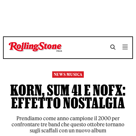
TEMPO DI LETTURA 4 MINUTI
TEMPO DI LETTURA 4 MINUTI
SHARE
SHARE
NEWS MUSICA
KORN, SUM 41 E NOFX:
EFFETTO NOSTALGIA
Prendiamo come anno campione il 2000 per
confrontare tre band che questo ottobre tornano
sugli scaffali con un nuovo album