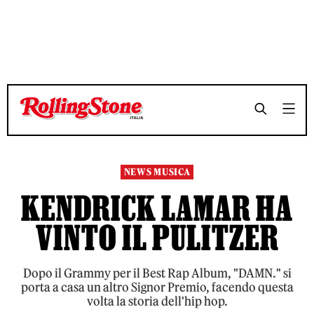
TEMPO DI LETTURA 3 MINUTI
TEMPO DI LETTURA 3 MINUTI
SHARE
SHARE
NEWS MUSICA
KENDRICK LAMAR HA
VINTO IL PULITZER
Dopo il Grammy per il Best Rap Album, "DAMN." si
porta a casa un altro Signor Premio, facendo questa
volta la storia dell'hip hop.