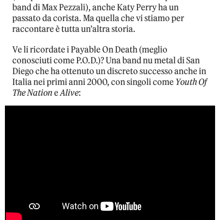
band di Max Pezzali), anche Katy Perry ha un
passato da corista. Ma quella che vi stiamo per
raccontare è tutta un’altra storia.
Ve li ricordate i Payable On Death (meglio
conosciuti come P.O.D.)? Una band nu metal di San
Diego che ha ottenuto un discreto successo anche in
Italia nei primi anni 2000, con singoli come
Youth Of
The Nation
e
Alive
: