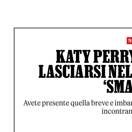
N
KATY PERRY
LASCIARSI NEL
‘SMA
Avete presente quella breve e imbar
incontran