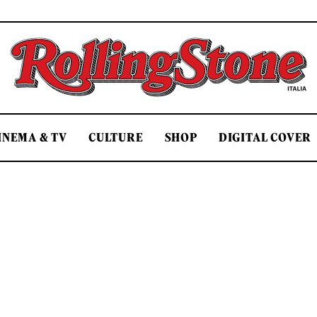
Rolling Stone Italia
INEMA & TV
CULTURE
SHOP
DIGITAL COVER