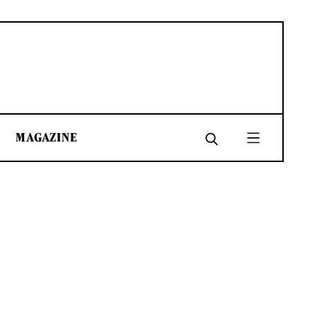
MAGAZINE
SHARE
SHARE