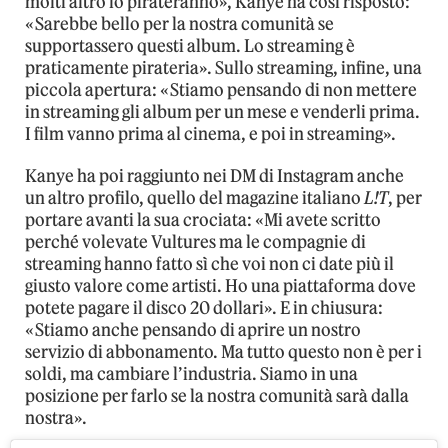
molti altro lo pirateranno», Kanye ha così risposto:
«Sarebbe bello per la nostra comunità se
supportassero questi album. Lo streaming è
praticamente pirateria». Sullo streaming, infine, una
piccola apertura: «Stiamo pensando di non mettere
in streaming gli album per un mese e venderli prima.
I film vanno prima al cinema, e poi in streaming».
Kanye ha poi raggiunto nei DM di Instagram anche
un altro profilo, quello del magazine italiano
L!T
, per
portare avanti la sua crociata: «Mi avete scritto
perché volevate Vultures ma le compagnie di
streaming hanno fatto sì che voi non ci date più il
giusto valore come artisti. Ho una piattaforma dove
potete pagare il disco 20 dollari». E in chiusura:
«Stiamo anche pensando di aprire un nostro
servizio di abbonamento. Ma tutto questo non è per i
soldi, ma cambiare l’industria. Siamo in una
posizione per farlo se la nostra comunità sarà dalla
nostra».