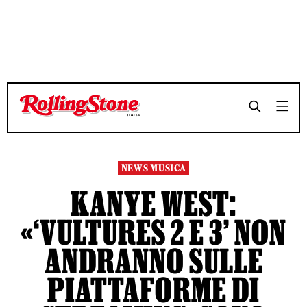
TEMPO DI LETTURA 4 MINUTI
TEMPO DI LETTURA 4 MINUTI
SHARE
SHARE
NEWS MUSICA
KANYE WEST:
«‘VULTURES 2 E 3’ NON
ANDRANNO SULLE
PIATTAFORME DI