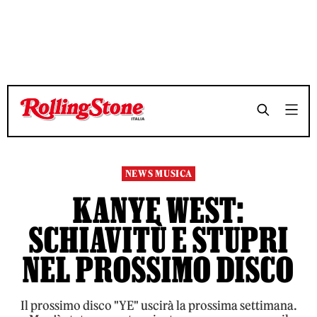
TEMPO DI LETTURA 4 MINUTI
TEMPO DI LETTURA 4 MINUTI
SHARE
SHARE
NEWS MUSICA
KANYE WEST:
SCHIAVITÙ E STUPRI
NEL PROSSIMO DISCO
Il prossimo disco "YE" uscirà la prossima settimana.