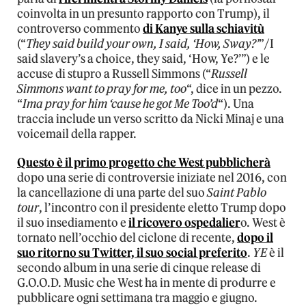
coinvolta in un presunto rapporto con Trump), il
controverso commento
di Kanye sulla schiavitù
(“
They said build your own, I said, ‘How, Sway?’
”/I
said slavery’s a choice, they said, ‘How, Ye?’”) e le
accuse di stupro a Russell Simmons (“
Russell
Simmons want to pray for me, too
“, dice in un pezzo.
“
Ima pray for him ‘cause he got Me Too’d
“). Una
traccia include un verso scritto da Nicki Minaj e una
voicemail della rapper.
Questo è il primo progetto che West pubblicherà
dopo una serie di controversie iniziate nel 2016, con
la cancellazione di una parte del suo
Saint Pablo
tour
, l’incontro con il presidente eletto Trump dopo
il suo insediamento e
il ricovero ospedalier
o. West è
tornato nell’occhio del ciclone di recente,
dopo il
suo ritorno su Twitter, il suo social preferito
.
YE
è il
secondo album in una serie di cinque release di
G.O.O.D. Music che West ha in mente di produrre e
pubblicare ogni settimana tra maggio e giugno.