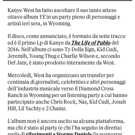
Kanye West ha fatto ascoltare il suo tanto atteso
ottavo album
YE
in un party pieno di personaggi e
artisti ieri sera, in Wyoming.
Il disco, come annunciato, è formato da sette tracce
ed è il primo Lp di Kanye da
The Life of Pablo
del
2016. Nell’album ci sono Ty Dolla $ign, Kid Cudi,
Jeremih, Young Thug e Charlie Wilson e, secondo
Def Jam, è stato prodotto interamente da West.
Mercoledì, West ha organizzato un transfer per
centinaia di giornalisti, celebrities e altri personaggi
dell’industria musicale verso il Diamond Cross
Ranch in Wyoming per un listening party a cui hanno
partecipato anche Chris Rock, Nas, Kid Cudi, Jonah
Hill, Lil Yachty e 2 Chainz.
L’album non è ancora uscito su alcuna piattaforma,
ma chi è stato al party (e chi l’ha seguito in diretta)
parla di
riferimenti a Stormy Daniels
(la pornostar