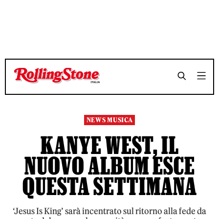
TEMPO DI LETTURA 3 MINUTI
TEMPO DI LETTURA 3 MINUTI
SHARE
SHARE
NEWS MUSICA
KANYE WEST, IL
NUOVO ALBUM ESCE
QUESTA SETTIMANA
‘Jesus Is King’ sarà incentrato sul ritorno alla fede da