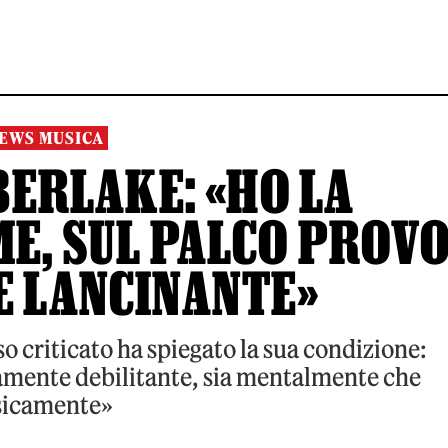
EWS MUSICA
BERLAKE: «HO LA
ME, SUL PALCO PROV
E LANCINANTE»
sso criticato ha spiegato la sua condizione:
amente debilitante, sia mentalmente che
sicamente»