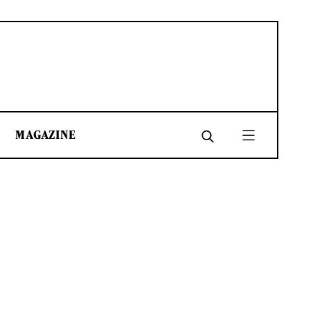
MAGAZINE
SHARE
SHARE