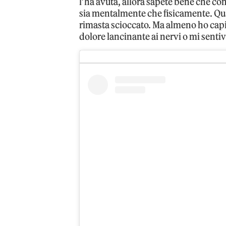
l’ha avuta, allora sapete bene che c
sia mentalmente che fisicamente. Qu
rimasta scioccato. Ma almeno ho capi
dolore lancinante ai nervi o mi sent