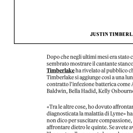
JUSTIN TIMBERLA
Dopo che negli ultimi mesi era stato c
sembrato mostrare il cantante stanco
Timberlake
ha rivelato al pubblico ch
Timberlake si aggiunge così a una lu
contratto l’infezione batterica come A
Baldwin, Bella Hadid, Kelly Osbourn
«Tra le altre cose, ho dovuto affrontar
diagnosticata la malattia di Lyme» ha 
non dico per suscitare compassione, 
affrontare dietro le quinte. Se avete