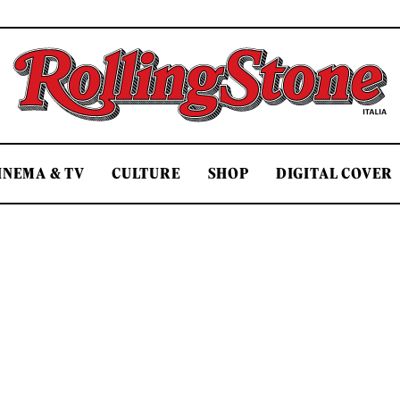
Rolling Stone Italia
INEMA & TV
CULTURE
SHOP
DIGITAL COVER