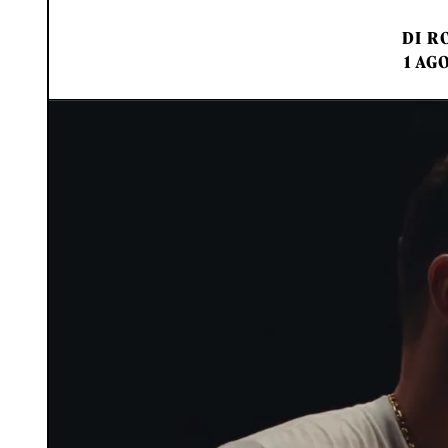
DI
RO
1 AG