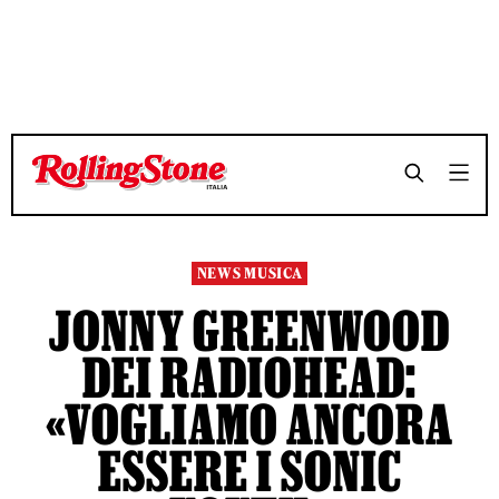
TEMPO DI LETTURA 3 MINUTI
TEMPO DI LETTURA 3 MINUTI
SHARE
SHARE
NEWS MUSICA
JONNY GREENWOOD
DEI RADIOHEAD:
«VOGLIAMO ANCORA
ESSERE I SONIC