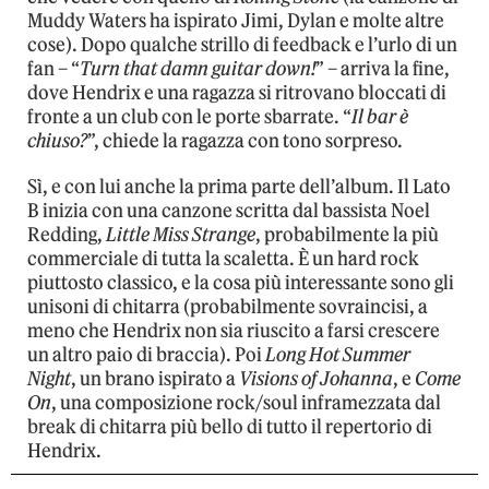
Muddy Waters ha ispirato Jimi, Dylan e molte altre
cose). Dopo qualche strillo di feedback e l’urlo di un
fan – “
Turn that damn guitar down!
” – arriva la fine,
dove Hendrix e una ragazza si ritrovano bloccati di
fronte a un club con le porte sbarrate. “
Il bar è
chiuso?
”, chiede la ragazza con tono sorpreso.
Sì, e con lui anche la prima parte dell’album. Il Lato
B inizia con una canzone scritta dal bassista Noel
Redding,
Little Miss Strange
, probabilmente la più
commerciale di tutta la scaletta. È un hard rock
piuttosto classico, e la cosa più interessante sono gli
unisoni di chitarra (probabilmente sovraincisi, a
meno che Hendrix non sia riuscito a farsi crescere
un altro paio di braccia). Poi
Long Hot Summer
Night
, un brano ispirato a
Visions of Johanna
, e
Come
On
, una composizione rock/soul inframezzata dal
break di chitarra più bello di tutto il repertorio di
Hendrix.