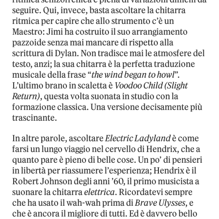
seguire. Qui, invece, basta ascoltare la chitarra
ritmica per capire che allo strumento c’è un
Maestro: Jimi ha costruito il suo arrangiamento
pazzoide senza mai mancare di rispetto alla
scrittura di Dylan. Non tradisce mai le atmosfere del
testo, anzi; la sua chitarra è la perfetta traduzione
musicale della frase “
the wind began to howl
”.
L’ultimo brano in scaletta è
Voodoo Child (Slight
Return)
, questa volta suonata in studio con la
formazione classica. Una versione decisamente più
trascinante.
In altre parole, ascoltare
Electric Ladyland
è come
farsi un lungo viaggio nel cervello di Hendrix, che a
quanto pare è pieno di belle cose. Un po’ di pensieri
in libertà per riassumere l’esperienza; Hendrix è il
Robert Johnson degli anni ’60, il primo musicista a
suonare la chitarra
elettrica
. Ricordatevi sempre
che ha usato il wah-wah prima di
Brave Ulysses
, e
che è ancora il migliore di tutti. Ed è davvero bello