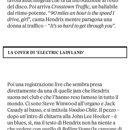
favola allucinogena che fa da introduzione al resto
del disco. Poi arriva
Crosstown Traffic
, un ballabile
dal ritmo potente. “
90 miles an hour is the speed I
drive, girl
”, canta Hendrix mentre paragona una
donna al traffico – “
It’s so hard to get through you
”.
LA COVER DI ‘ELECTRIC LADYLAND’
Poi una registrazione live che sembra presa
direttamente da una di quelle jam che Hendrix
suona nei club e che l’hanno reso famoso in tutto il
mondo. Ci sono Steve Winwood all’organo e Jack
Casady al basso, e si intitola
Voodoo Chile
. Il pezzo –
dopo un’intro di chitarra alla John Lee Hooker – è
un blues, sì, ma il testo di Hendrix non ha niente a
che vedere con quello di
Rolling Stone
(la canzone di