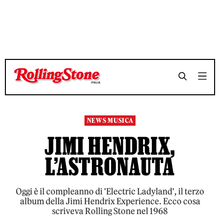
TEMPO DI LETTURA 7 MINUTI
TEMPO DI LETTURA 7 MINUTI
SHARE
SHARE
NEWS MUSICA
JIMI HENDRIX,
L’ASTRONAUTA
Oggi è il compleanno di 'Electric Ladyland', il terzo
album della Jimi Hendrix Experience. Ecco cosa
scriveva Rolling Stone nel 1968