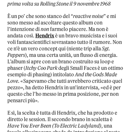
prima volta su Rolling Stone il 9 novembre 1968
È un po’ che sono stanco del “
reactive noise
” e mi
sono messo ad ascoltare questo album con
l’intenzione di
non
farmelo piacere. Ma non è
andata così.
Hendrix
è un bravo musicista e i suoi
voli fantascientifici sovrastano tutto il rumore. Non
ce n’è un vero concept qui (niente trip alla
Sgt.
Peppers
), ma una certa unità, un flusso di energia.
L’album si apre con un brano costruito su loop e
phaser (
Itchy Coo Park
degli Small Faces è un ottimo
esempio di phasing) intitolato
And the Gods Made
Love
. «Sapevamo che tutti avrebbero criticato quel
pezzo», ha detto Hendrix in un’intervista, «ed è per
questo che l’ho messo in prima posizione, per non
pensarci più».
E sì, la scelta è tutta di Hendrix, che ha prodotto e
diretto le session. Il secondo brano in scaletta è
Have You Ever Been (To Electric Ladyland)
, una