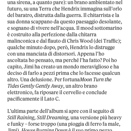
una sirena, a quanto pare): un brano ambientato nel
futuro, su una Terra che Hendrix immagina sull’orlo
del baratro, distrutta dalla guerra. Il chitarrista e la
sua donna scappano da questo paesaggio desolante,
e sognano di vivere nell’acqua. Il mood sottomarino
è costruito alla perfezione dalla chitarra
malinconica e dal flauto di Chris Wood (dei Traffic);
qualche minuto dopo, però, Hendrix lo distrugge
con una manciata di distorsori. Appena l’ho
ascoltata ho pensato, ma perché l’ha fatto? Poi ho
capito, Jimi ha creato un mondo meraviglioso e ha
deciso di farlo a pezzi prima che lo facesse qualcun
altro. Una delusione. Per fortuna
Moon Turn the
Tides Gently Gently Away
, un altro brano
elettronico, fa riposare il cervello e conclude
pacificamente il Lato C.
L’ultima parte dell’album si apre con il seguito di
Still Raining, Still Dreaming
, una versione più heavy
e funky – forse troppo (una pioggia di ferro fa male,
Jimi).
House Burning Down
è il suo primo pezzo