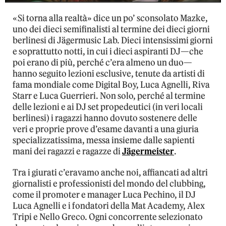
«Si torna alla realtà» dice un po’ sconsolato Mazke,
uno dei dieci semifinalisti al termine dei dieci giorni
berlinesi di Jägermusic Lab. Dieci intensissimi giorni
e soprattutto notti, in cui i dieci aspiranti DJ—che
poi erano di più, perché c’era almeno un duo—
hanno seguito lezioni esclusive, tenute da artisti di
fama mondiale come Digital Boy, Luca Agnelli, Riva
Starr e Luca Guerrieri. Non solo, perché al termine
delle lezioni e ai DJ set propedeutici (in veri locali
berlinesi) i ragazzi hanno dovuto sostenere delle
veri e proprie prove d’esame davanti a una giuria
specializzatissima, messa insieme dalle sapienti
mani dei ragazzi e ragazze di
Jägermeister
.
Tra i giurati c’eravamo anche noi, affiancati ad altri
giornalisti e professionisti del mondo del clubbing,
come il promoter e manager Luca Pechino, il DJ
Luca Agnelli e i fondatori della Mat Academy, Alex
Tripi e Nello Greco. Ogni concorrente selezionato