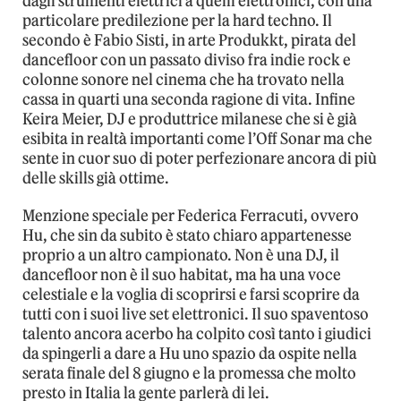
dagli strumenti elettrici a quelli elettronici, con una
particolare predilezione per la hard techno. Il
secondo è Fabio Sisti, in arte Produkkt, pirata del
dancefloor con un passato diviso fra indie rock e
colonne sonore nel cinema che ha trovato nella
cassa in quarti una seconda ragione di vita. Infine
Keira Meier, DJ e produttrice milanese che si è già
esibita in realtà importanti come l’Off Sonar ma che
sente in cuor suo di poter perfezionare ancora di più
delle skills già ottime.
Menzione speciale per Federica Ferracuti, ovvero
Hu, che sin da subito è stato chiaro appartenesse
proprio a un altro campionato. Non è una DJ, il
dancefloor non è il suo habitat, ma ha una voce
celestiale e la voglia di scoprirsi e farsi scoprire da
tutti con i suoi live set elettronici. Il suo spaventoso
talento ancora acerbo ha colpito così tanto i giudici
da spingerli a dare a Hu uno spazio da ospite nella
serata finale del 8 giugno e la promessa che molto
presto in Italia la gente parlerà di lei.