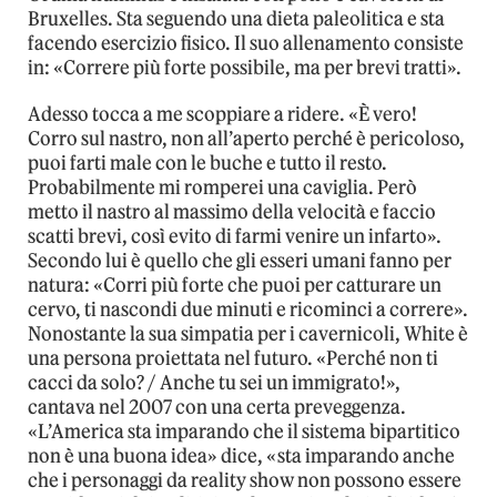
Bruxelles. Sta seguendo una dieta paleolitica e sta
facendo esercizio fisico. Il suo allenamento consiste
in: «Correre più forte possibile, ma per brevi tratti».
Adesso tocca a me scoppiare a ridere. «È vero!
Corro sul nastro, non all’aperto perché è pericoloso,
puoi farti male con le buche e tutto il resto.
Probabilmente mi romperei una caviglia. Però
metto il nastro al massimo della velocità e faccio
scatti brevi, così evito di farmi venire un infarto».
Secondo lui è quello che gli esseri umani fanno per
natura: «Corri più forte che puoi per catturare un
cervo, ti nascondi due minuti e ricominci a correre».
Nonostante la sua simpatia per i cavernicoli, White è
una persona proiettata nel futuro. «Perché non ti
cacci da solo? / Anche tu sei un immigrato!»,
cantava nel 2007 con una certa preveggenza.
«L’America sta imparando che il sistema bipartitico
non è una buona idea» dice, «sta imparando anche
che i personaggi da reality show non possono essere