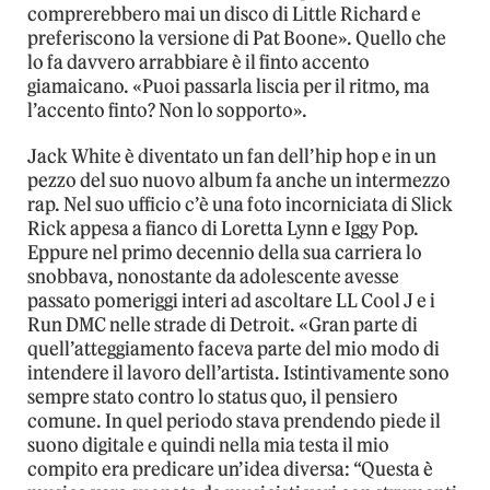
comprerebbero mai un disco di Little Richard e
preferiscono la versione di Pat Boone». Quello che
lo fa davvero arrabbiare è il finto accento
giamaicano. «Puoi passarla liscia per il ritmo, ma
l’accento finto? Non lo sopporto».
Jack White è diventato un fan dell’hip hop e in un
pezzo del suo nuovo album fa anche un intermezzo
rap. Nel suo ufficio c’è una foto incorniciata di Slick
Rick appesa a fianco di Loretta Lynn e Iggy Pop.
Eppure nel primo decennio della sua carriera lo
snobbava, nonostante da adolescente avesse
passato pomeriggi interi ad ascoltare LL Cool J e i
Run DMC nelle strade di Detroit. «Gran parte di
quell’atteggiamento faceva parte del mio modo di
intendere il lavoro dell’artista. Istintivamente sono
sempre stato contro lo status quo, il pensiero
comune. In quel periodo stava prendendo piede il
suono digitale e quindi nella mia testa il mio
compito era predicare un’idea diversa: “Questa è