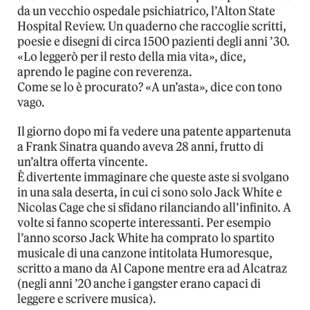
da un vecchio ospedale psichiatrico, l’Alton State
Hospital Review. Un quaderno che raccoglie scritti,
poesie e disegni di circa 1500 pazienti degli anni ’30.
«Lo leggerò per il resto della mia vita», dice,
aprendo le pagine con reverenza.
Come se lo è procurato? «A un’asta», dice con tono
vago.
Il giorno dopo mi fa vedere una patente appartenuta
a Frank Sinatra quando aveva 28 anni, frutto di
un’altra offerta vincente.
È divertente immaginare che queste aste si svolgano
in una sala deserta, in cui ci sono solo Jack White e
Nicolas Cage che si sfidano rilanciando all’infinito. A
volte si fanno scoperte interessanti. Per esempio
l’anno scorso Jack White ha comprato lo spartito
musicale di una canzone intitolata Humoresque,
scritto a mano da Al Capone mentre era ad Alcatraz
(negli anni ’20 anche i gangster erano capaci di
leggere e scrivere musica).