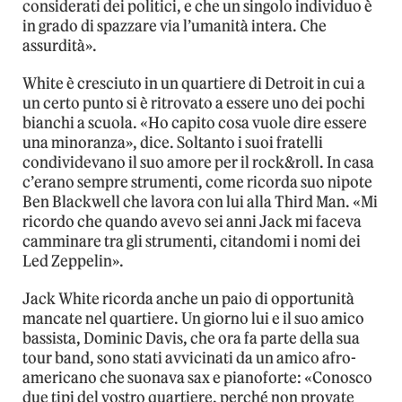
considerati dei politici, e che un singolo individuo è
in grado di spazzare via l’umanità intera. Che
assurdità».
White è cresciuto in un quartiere di Detroit in cui a
un certo punto si è ritrovato a essere uno dei pochi
bianchi a scuola. «Ho capito cosa vuole dire essere
una minoranza», dice. Soltanto i suoi fratelli
condividevano il suo amore per il rock&roll. In casa
c’erano sempre strumenti, come ricorda suo nipote
Ben Blackwell che lavora con lui alla Third Man. «Mi
ricordo che quando avevo sei anni Jack mi faceva
camminare tra gli strumenti, citandomi i nomi dei
Led Zeppelin».
Jack White ricorda anche un paio di opportunità
mancate nel quartiere. Un giorno lui e il suo amico
bassista, Dominic Davis, che ora fa parte della sua
tour band, sono stati avvicinati da un amico afro-
americano che suonava sax e pianoforte: «Conosco
due tipi del vostro quartiere, perché non provate