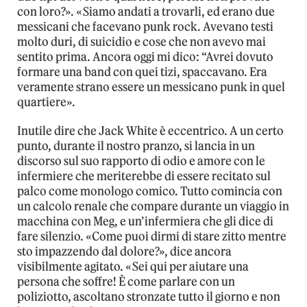
con loro?». «Siamo andati a trovarli, ed erano due
messicani che facevano punk rock. Avevano testi
molto duri, di suicidio e cose che non avevo mai
sentito prima. Ancora oggi mi dico: “Avrei dovuto
formare una band con quei tizi, spaccavano. Era
veramente strano essere un messicano punk in quel
quartiere».
Inutile dire che Jack White è eccentrico. A un certo
punto, durante il nostro pranzo, si lancia in un
discorso sul suo rapporto di odio e amore con le
infermiere che meriterebbe di essere recitato sul
palco come monologo comico. Tutto comincia con
un calcolo renale che compare durante un viaggio in
macchina con Meg, e un’infermiera che gli dice di
fare silenzio. «Come puoi dirmi di stare zitto mentre
sto impazzendo dal dolore?», dice ancora
visibilmente agitato. «Sei qui per aiutare una
persona che soffre! È come parlare con un
poliziotto, ascoltano stronzate tutto il giorno e non