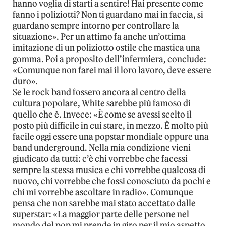
hanno voglia di starti a sentire! Hai presente come
fanno i poliziotti? Non ti guardano mai in faccia, si
guardano sempre intorno per controllare la
situazione». Per un attimo fa anche un’ottima
imitazione di un poliziotto ostile che mastica una
gomma. Poi a proposito dell’infermiera, conclude:
«Comunque non farei mai il loro lavoro, deve essere
duro».
Se le rock band fossero ancora al centro della
cultura popolare, White sarebbe più famoso di
quello che è. Invece: «È come se avessi scelto il
posto più difficile in cui stare, in mezzo. È molto più
facile oggi essere una popstar mondiale oppure una
band underground. Nella mia condizione vieni
giudicato da tutti: c’è chi vorrebbe che facessi
sempre la stessa musica e chi vorrebbe qualcosa di
nuovo, chi vorrebbe che fossi conosciuto da pochi e
chi mi vorrebbe ascoltare in radio». Comunque
pensa che non sarebbe mai stato accettato dalle
superstar: «La maggior parte delle persone nel
mondo del pop mi prende in giro per il mio aspetto.