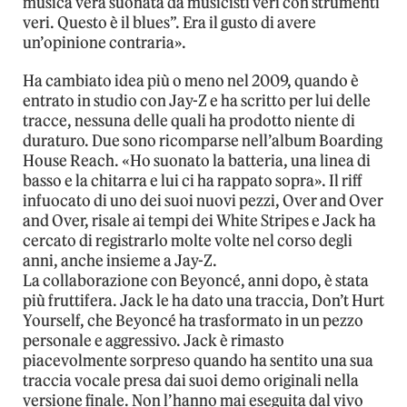
musica vera suonata da musicisti veri con strumenti
veri. Questo è il blues”. Era il gusto di avere
un’opinione contraria».
Ha cambiato idea più o meno nel 2009, quando è
entrato in studio con Jay-Z e ha scritto per lui delle
tracce, nessuna delle quali ha prodotto niente di
duraturo. Due sono ricomparse nell’album Boarding
House Reach. «Ho suonato la batteria, una linea di
basso e la chitarra e lui ci ha rappato sopra». Il riff
infuocato di uno dei suoi nuovi pezzi, Over and Over
and Over, risale ai tempi dei White Stripes e Jack ha
cercato di registrarlo molte volte nel corso degli
anni, anche insieme a Jay-Z.
La collaborazione con Beyoncé, anni dopo, è stata
più fruttifera. Jack le ha dato una traccia, Don’t Hurt
Yourself, che Beyoncé ha trasformato in un pezzo
personale e aggressivo. Jack è rimasto
piacevolmente sorpreso quando ha sentito una sua
traccia vocale presa dai suoi demo originali nella
versione finale. Non l’hanno mai eseguita dal vivo