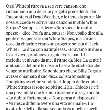
Oggi White si ritrova a scrivere canzoni che
richiamano uno dei suoi progetti precedenti, dai
Racounters ai Dead Weather, e le tiene da parte. Ma
cosa succede se scrive una canzone in stile White
Stripes? Scoppia a ridere: «Non succede molto
spesso», dice. Poi fa una pausa: «Non voglio dire alla
gente cosa pensare dei White Stripes, ma c’è una
cosa da chiarire: erano un progetto solista di Jack
White». Lo dice con naturalezza. «Eravamo in due e
io scrivevo, producevo e guidavo la band. Le
melodie venivano da me, il ritmo da Meg. La gente è
abituata a definire le cose in base alle etichette che
vengono attribuite. Sono sicuro che se Billy Corgan
avesse chiamato il suo disco solista Smashing
Pumpkins avrebbe venduto il doppio delle copie». I
White Stripes si sono sciolti nel 2011. Chiedo se c’è
una possibilità che tornino insieme e alza gli occhi:
«Lo dubito fortemente». Non pensa di risposarsi:
«Mi riesce difficile avere una vita normale». Ha
avuto due figli dalla sua seconda ex moglie e negli