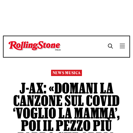
TEMPO DI LETTURA 3 MINUTI
TEMPO DI LETTURA 3 MINUTI
SHARE
SHARE
NEWS MUSICA
J-AX: «DOMANI LA
CANZONE SUL COVID
‘VOGLIO LA MAMMA’,
POI IL PEZZO PIÙ