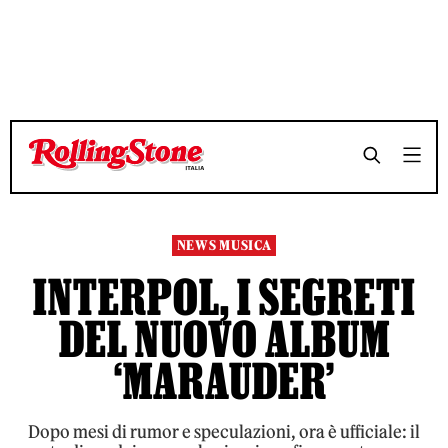
TEMPO DI LETTURA 4 MINUTI
TEMPO DI LETTURA 4 MINUTI
SHARE
SHARE
NEWS MUSICA
INTERPOL, I SEGRETI
DEL NUOVO ALBUM
‘MARAUDER’
Dopo mesi di rumor e speculazioni, ora è ufficiale: il