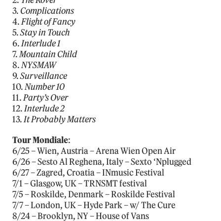
2.
The Rover
3.
Complications
4.
Flight of Fancy
5.
Stay in Touch
6.
Interlude 1
7.
Mountain Child
8.
NYSMAW
9.
Surveillance
10.
Number 10
11.
Party’s Over
12.
Interlude 2
13.
It Probably Matters
Tour Mondiale
:
6/25 – Wien, Austria – Arena Wien Open Air
6/26 – Sesto Al Reghena, Italy – Sexto ‘Nplugged
6/27 – Zagred, Croatia – INmusic Festival
7/1 – Glasgow, UK – TRNSMT festival
7/5 – Roskilde, Denmark – Roskilde Festival
7/7 – London, UK – Hyde Park – w/ The Cure
8/24 – Brooklyn, NY – House of Vans