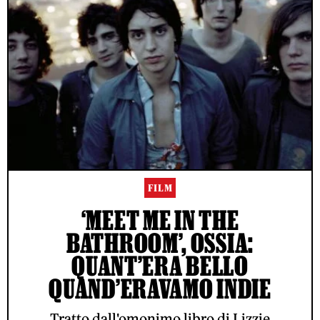
FILM
‘MEET ME IN THE
BATHROOM’, OSSIA:
QUANT’ERA BELLO
QUAND’ERAVAMO INDIE
Tratto dall'omonimo libro di Lizzie