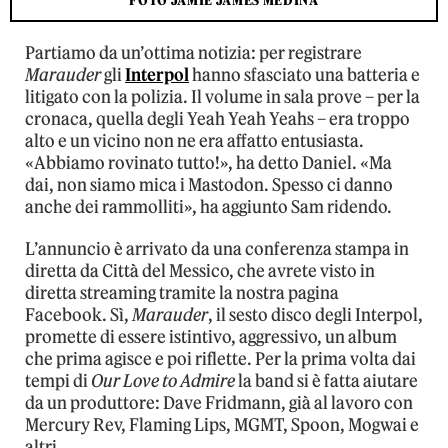
FOTO JAMIE JAMES MEDINA
Partiamo da un’ottima notizia: per registrare
Marauder
gli
Interpol
hanno sfasciato una batteria e
litigato con la polizia. Il volume in sala prove – per la
cronaca, quella degli Yeah Yeah Yeahs – era troppo
alto e un vicino non ne era affatto entusiasta.
«Abbiamo rovinato tutto!», ha detto Daniel. «Ma
dai, non siamo mica i Mastodon. Spesso ci danno
anche dei rammolliti», ha aggiunto Sam ridendo.
L’annuncio è arrivato da una conferenza stampa in
diretta da Città del Messico, che avrete visto in
diretta streaming tramite la nostra pagina
Facebook. Sì,
Marauder
, il sesto disco degli Interpol,
promette di essere istintivo, aggressivo, un album
che prima agisce e poi riflette. Per la prima volta dai
tempi di
Our Love to Admire
la band si è fatta aiutare
da un produttore: Dave Fridmann, già al lavoro con
Mercury Rev, Flaming Lips, MGMT, Spoon, Mogwai e
altri.