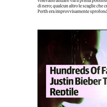
volevano andare via il prima possibile
di nero; qualcun altro le scaglie che 
Perth era improvvisamente sprofond