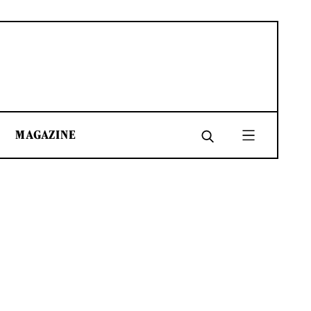
MAGAZINE
SHARE
SHARE