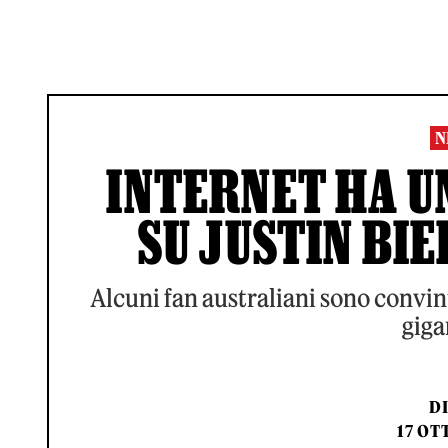
N
INTERNET HA U
SU JUSTIN BIE
Alcuni fan australiani sono convint
giga
D
17 OT