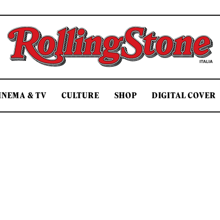
Rolling Stone Italia
INEMA & TV
CULTURE
SHOP
DIGITAL COVER