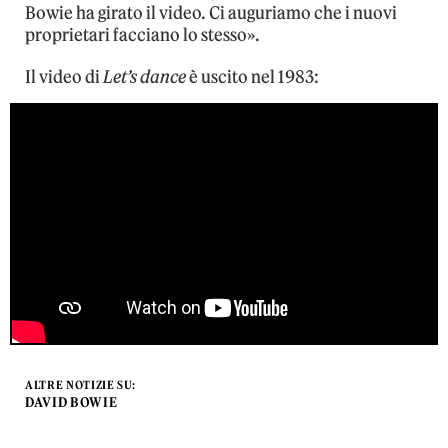
Bowie ha girato il video. Ci auguriamo che i nuovi
proprietari facciano lo stesso».
Il video di
Let’s dance
è uscito nel 1983:
ALTRE NOTIZIE SU:
DAVID BOWIE