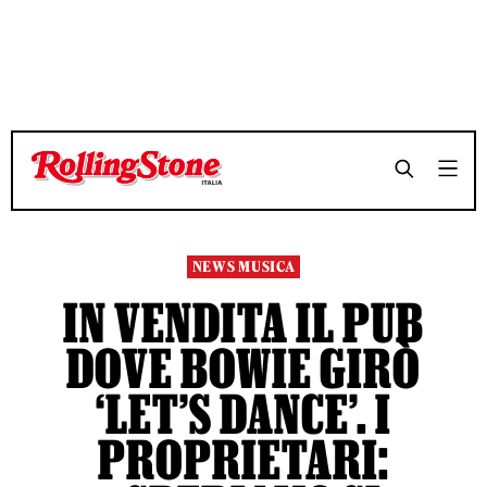
TEMPO DI LETTURA 2 MINUTI
TEMPO DI LETTURA 2 MINUTI
SHARE
SHARE
NEWS MUSICA
IN VENDITA IL PUB
DOVE BOWIE GIRÒ
‘LET’S DANCE’. I
PROPRIETARI: