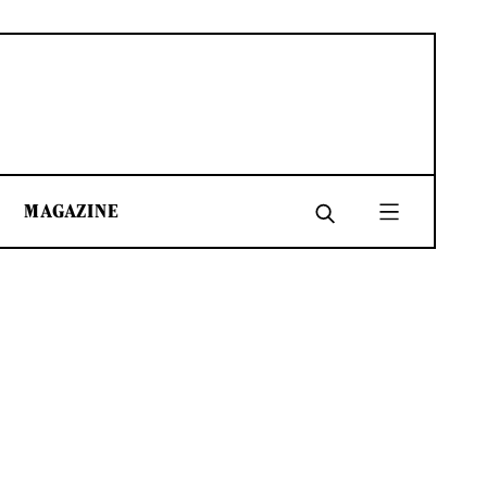
MAGAZINE
SHARE
SHARE