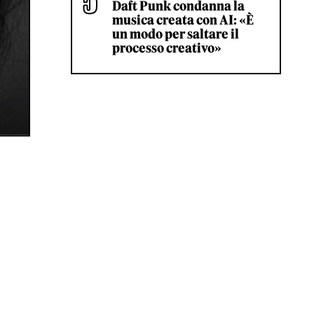
Daft Punk condanna la
musica creata con AI: «È
un modo per saltare il
processo creativo»