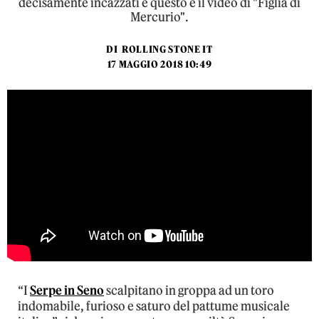
decisamente incazzati e questo è il video di "Figlia di
Mercurio".
DI
ROLLING STONE IT
17 MAGGIO 2018 10:49
“I
Serpe in Seno
scalpitano in groppa ad un toro
indomabile, furioso e saturo del pattume musicale