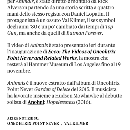
per
Animals
, è stato diretto e montato da Rick
Alverson partendo da una storia scritta a quattro
mani dello stesso regista con Daniel Lopatin. Il
protagonista è un ossuto Val Kilmer, il sex symbol
degli anni ’80 è un po’ cambiato dai tempi di
Top
Gun
, ma anche da quelli di
Batman Forever
.
Il video di
Animals
è stato presentato ieri durante
l’inaugurazione di
Ecco: The Videos of Oneohtrix
Point Never and Related Works
, la mostra che
resterà al Hammer Museum di Los Angeles fino al 19
novembre.
Animals
è il nuovo estratto dall’album di Oneohtrix
Point Never
Garden of Delete
del 2015. Il musicista
ha lavorato insieme a Hudson Mowhawke al debutto
solista di
Anohni
:
Hopelessness
(2016).
ALTRE NOTIZIE SU:
ONEOHTRIX POINT NEVER
VAL KILMER