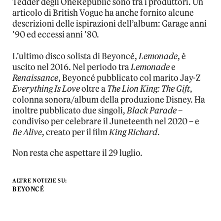
Tedder degli OneRepublic sono tra i produttori. Un
articolo di British Vogue ha anche fornito alcune
descrizioni delle ispirazioni dell’album: Garage anni
’90 ed eccessi anni ’80.
L’ultimo disco solista di Beyoncé,
Lemonade
, è
uscito nel 2016. Nel periodo tra
Lemonade
e
Renaissance
, Beyoncé pubblicato col marito Jay-Z
Everything Is Love
oltre a
The Lion King: The Gift
,
colonna sonora/album della produzione Disney. Ha
inoltre pubblicato due singoli,
Black Parade
–
condiviso per celebrare il Juneteenth nel 2020 – e
Be Alive
, creato per il film
King Richard
.
Non resta che aspettare il 29 luglio.
ALTRE NOTIZIE SU:
BEYONCÉ