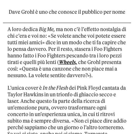
Dave Grohl è uno che conosce il pubblico per nome
A loro dedica
Big Me,
ma non c’è l’effetto nostalgia di
chi c’era e voi no: «Se volete anche voi potete essere
tutti miei amici» dice in un modo che ti fa capire che
lo pensa davvero. Per il resto, stasera i Foo Fighters
hanno fatto i Foo Fighters pescando tra i loro pezzi
tirati e quelli più lenti (
Wheels,
che Grohl presenta
così: «Questa è una canzone che non piace mai a
nessuno. La volete sentite davvero?»).
L’unica cover è
In the Flesh
dei Pink Floyd cantata da
Taylor Hawkins in un trionfo di ghiaccio secco e
laser. Anche questo fa parte della ricerca di
un’emozione pura, ovvero trasformare ogni
concerto in un’esperienza unica, in cui ti ritrovi
subito ma è sempre diversa. «Non ci piace dire addio
perché sappiamo che un giorno o l’altro torneremo.