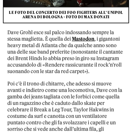
LE FOTO DEL CONCERTO DEI FOO FIGHTERS ALL' UNIPOL
ARENA DI BOLOGNA - FOTO DI MAX DONATI
Dave Grohl esce sul palco indossando sempre la
stessa maglietta. È quella dei
Mastodon
, i gigantoni
heavy metal di Atlanta che da qualche anno sono
una delle sue band preferite (nonostante il cantante
dei Brent Hinds lo abbia preso in giro su Instagram
accusandolo di «Rendere rassicurante il rock’n’roll
suonando con le star da red carpet»).
Poi c’è il trono di chitarre, che adesso si muove
avanti e indietro come una locomotiva, Dave con la
gamba dei jeans tagliata con le forbici come quella
di un ragazzino che è caduto dallo skate per
celebrare il Break a Leg Tour, Taylor Hakwins in
costume da surf e canotta con un ventilatore
puntato contro che gli fa svolazzare i capelli e un
sorriso che si vede anche dall’ultima fila, gli