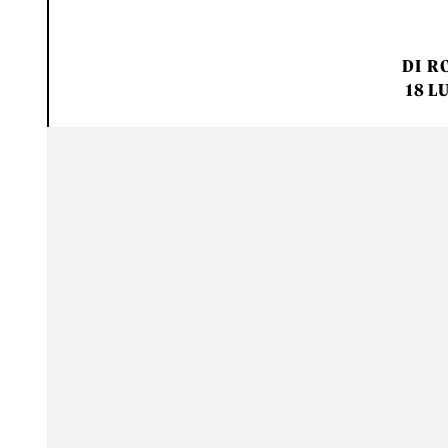
DI
RO
18 L