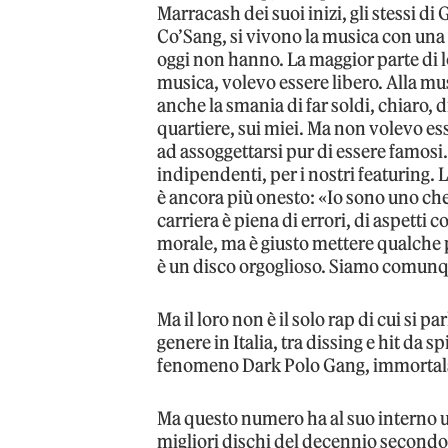
Marracash dei suoi inizi, gli stessi d
Co’Sang, si vivono la musica con una v
oggi non hanno. La maggior parte di l
musica, volevo essere libero. Alla mu
anche la smania di far soldi, chiaro, 
quartiere, sui miei. Ma non volevo es
ad assoggettarsi pur di essere famosi.
indipendenti, per i nostri featuring. 
è ancora più onesto: «Io sono uno che
carriera è piena di errori, di aspetti
morale, ma è giusto mettere qualche p
è un disco orgoglioso. Siamo comunq
Ma il loro non è il solo rap di cui si 
genere in Italia, tra dissing e hit da s
fenomeno Dark Polo Gang, immortalato
Ma questo numero ha al suo interno u
migliori dischi del decennio second