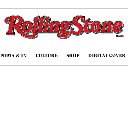
Rolling Stone Italia
INEMA & TV
CULTURE
SHOP
DIGITAL COVER