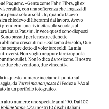
i Gué Pequeno. «Gente come Fabri Fibra, gli ex
isceralità, con una sofferenza che i ragazzi di
oro pensa solo ai soldi. Io, quando facevo
sica chiedevo di liberarmi dal lavoro. Avevo
di prendermi una rivincita sulla scuola, sul
sere Laura Pausini. Invece questi sono disposti
 Sono passati per le nostre etichette
Li abbiamo cresciuti noi». Sul tema dei soldi, Gué
 ha sempre detto di voler fare soldi. La mia
 controversi. Non voglio neppure fare troppo la
untino sulle i. Non lo dico da rosicone. Il nostro
ue due che vendono, due vincenti».
parla in questo numero: facciamo il punto sul
piaggia, da
Vorrei ma non posto
di Fedez e J-Ax al
 in un portfolio fotografico.
n altro numero: uno speciale anni ’90. Dai 100
o
Rolling Stone US
ai nostri 10 dischi italiani