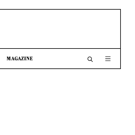
MAGAZINE
SHARE
SHARE