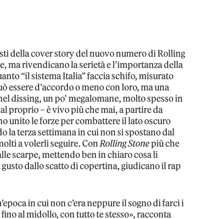
i della cover story del nuovo numero di Rolling
, ma rivendicano la serietà e l’importanza della
nto “il sistema Italia” faccia schifo, misurato
uò essere d’accordo o meno con loro, ma una
 nel dissing, un po’ megalomane, molto spesso in
 dal proprio – è vivo più che mai, a partire da
 unito le forze per combattere il lato oscuro
o la terza settimana in cui non si spostano dal
molti a volerli seguire. Con
Rolling Stone
più che
alle scarpe, mettendo ben in chiaro cosa li
 gusto dallo scatto di copertina, giudicano il rap
epoca in cui non c’era neppure il sogno di farci i
o fino al midollo, con tutto te stesso», racconta