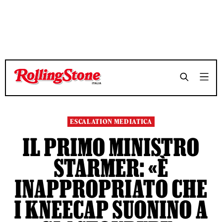
TEMPO DI LETTURA 4 MINUTI
TEMPO DI LETTURA 4 MINUTI
SHARE
SHARE
ESCALATION MEDIATICA
IL PRIMO MINISTRO
STARMER: «È
INAPPROPRIATO CHE
I KNEECAP SUONINO A