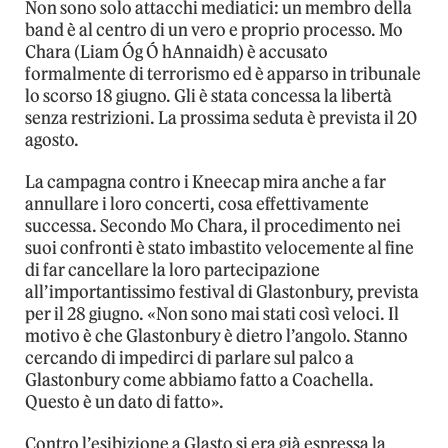
Non sono solo attacchi mediatici: un membro della
band è al centro di un vero e proprio processo. Mo
Chara (Liam Óg Ó hAnnaidh) è accusato
formalmente di terrorismo ed è apparso in tribunale
lo scorso 18 giugno. Gli è stata concessa la libertà
senza restrizioni. La prossima seduta è prevista il 20
agosto.
La campagna contro i Kneecap mira anche a far
annullare i loro concerti, cosa effettivamente
successa. Secondo Mo Chara, il procedimento nei
suoi confronti è stato imbastito velocemente al fine
di far cancellare la loro partecipazione
all’importantissimo festival di Glastonbury, prevista
per il 28 giugno. «Non sono mai stati così veloci. Il
motivo è che Glastonbury è dietro l’angolo. Stanno
cercando di impedirci di parlare sul palco a
Glastonbury come abbiamo fatto a Coachella.
Questo è un dato di fatto».
Contro l’esibizione a Glasto si era già espressa la