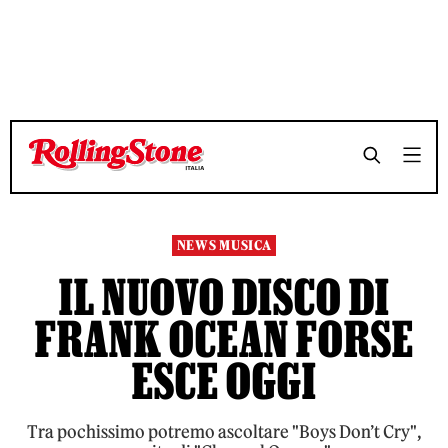
TEMPO DI LETTURA 3 MINUTI
TEMPO DI LETTURA 3 MINUTI
SHARE
SHARE
NEWS MUSICA
IL NUOVO DISCO DI
FRANK OCEAN FORSE
ESCE OGGI
Tra pochissimo potremo ascoltare "Boys Don’t Cry",