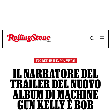
TEMPO DI LETTURA 4 MINUTI
TEMPO DI LETTURA 4 MINUTI
SHARE
SHARE
INCREDIBILE, MA VERO
IL NARRATORE DEL
TRAILER DEL NUOVO
ALBUM DI MACHINE
GUN KELLY È BOB