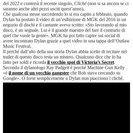
del 2022 e conterrà il recente singolo,
Cliché
(non si sa ancora se ci
saranno anche altri pezzi usciti quest’anno).
Che qualcosa stesse succedendo lo si era capito a febbraio, quando
Dylan ha postato il video di un’esibizione di MGK del 2016 in un
negozio di dischi e il cantante aveva scritto: «Sto lavorando al mio
disco, è un segnale. Lui è il grande maestro del fare il contrario di
quel che vuole la gente». MGK ha poi fatto capire sui social di
avere incontrato Dylan grazie a quel video in una tappa dell’Outlaw
Music Festival.
Il perché dall’alto della sua storia Dylan abbia scelto di recitare nel
trailer di questo disco resta un mistero. Qualcuno dice che lo ha
fatto per soldi e ricorda
il vecchio spot di Victoria’s Secret
.
Secondo il dylanologo Ray Padgett è perché Machine Gun Kelly
«è
il nome di un vecchio gangster
che Bob stava cercando su
Google». O forse semplicemente a Dylan non piacciono i cliché.