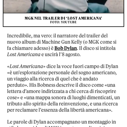
MGK NEL TRAILER DI ‘LOST AMERICANA’
FOTO: YOUTUBE
Incredibile, ma vero: il narratore del trailer del
nuovo album di Machine Gun Kelly (o MGK come si
fa chiamare adesso) è
Bob Dylan
. Il disco si intitola
Lost Americana
e uscirà l’8 agosto.
«
Lost Americana
» dice la voce fuori campo di Dylan
«è un’esplorazione personale del sogno americano,
un viaggio alla ricerca di quel che è andato
perduto». His Bobness descrive il disco come «una
lettera d’amore indirizzata a chi cerca di riscoprire
cose» e «una mappa sonora di luoghi dimenticati, un
tributo allo spirito della reinvenzione, e una ricerca
per reclamare l’essenza della libertà americana».
Le parole di Dylan accompagnano un montaggio in