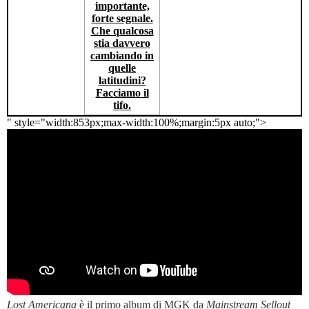
" style="width:853px;max-width:100%;margin:5px auto;">
Lost Americana
è il primo album di MGK da
Mainstream Sellout