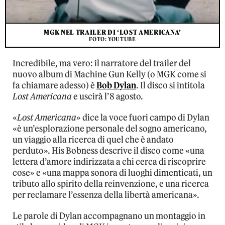
MGK NEL TRAILER DI ‘LOST AMERICANA’
FOTO: YOUTUBE
Incredibile, ma vero: il narratore del trailer del
nuovo album di Machine Gun Kelly (o MGK come si
fa chiamare adesso) è
Bob Dylan
. Il disco si intitola
Lost Americana
e uscirà l’8 agosto.
«
Lost Americana
» dice la voce fuori campo di Dylan
«è un’esplorazione personale del sogno americano,
un viaggio alla ricerca di quel che è andato
perduto». His Bobness descrive il disco come «una
lettera d’amore indirizzata a chi cerca di riscoprire
cose» e «una mappa sonora di luoghi dimenticati, un
tributo allo spirito della reinvenzione, e una ricerca
per reclamare l’essenza della libertà americana».
Le parole di Dylan accompagnano un montaggio in