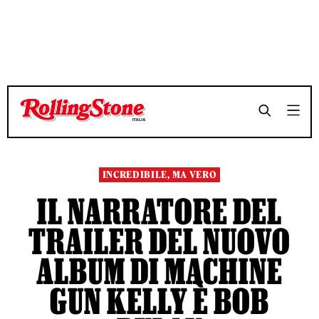
TEMPO DI LETTURA 4 MINUTI
TEMPO DI LETTURA 4 MINUTI
SHARE
SHARE
INCREDIBILE, MA VERO
IL NARRATORE DEL
TRAILER DEL NUOVO
ALBUM DI MACHINE
GUN KELLY È BOB