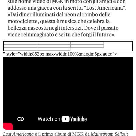
stile home video di MGK in moto con gli amici e con
addosso una giacca con la scritta “Lost Americana”.
«Dai diner illuminati dal neon al rombo delle
motociclette, questa è musica che celebra la
bellezza nascosta negli interstizi. Dove il passato
viene reimmaginato e sei tu che forgi il futuro».
" style="width:853px;max-width:100%;margin:5px auto;">
Lost Americana
è il primo album di MGK da
Mainstream Sellout