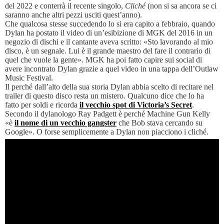
del 2022 e conterrà il recente singolo,
Cliché
(non si sa ancora se ci
saranno anche altri pezzi usciti quest’anno).
Che qualcosa stesse succedendo lo si era capito a febbraio, quando
Dylan ha postato il video di un’esibizione di MGK del 2016 in un
negozio di dischi e il cantante aveva scritto: «Sto lavorando al mio
disco, è un segnale. Lui è il grande maestro del fare il contrario di
quel che vuole la gente». MGK ha poi fatto capire sui social di
avere incontrato Dylan grazie a quel video in una tappa dell’Outlaw
Music Festival.
Il perché dall’alto della sua storia Dylan abbia scelto di recitare nel
trailer di questo disco resta un mistero. Qualcuno dice che lo ha
fatto per soldi e ricorda
il vecchio spot di Victoria’s Secret
.
Secondo il dylanologo Ray Padgett è perché Machine Gun Kelly
«è
il nome di un vecchio gangster
che Bob stava cercando su
Google». O forse semplicemente a Dylan non piacciono i cliché.