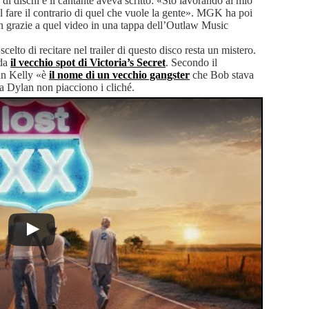
 dischi e il cantante aveva scritto: «Sto lavorando al mio
el fare il contrario di quel che vuole la gente». MGK ha poi
lan grazie a quel video in una tappa dell’Outlaw Music
scelto di recitare nel trailer di questo disco resta un mistero.
rda
il vecchio spot di Victoria’s Secret
. Secondo il
un Kelly «è
il nome di un vecchio gangster
che Bob stava
 Dylan non piacciono i cliché.