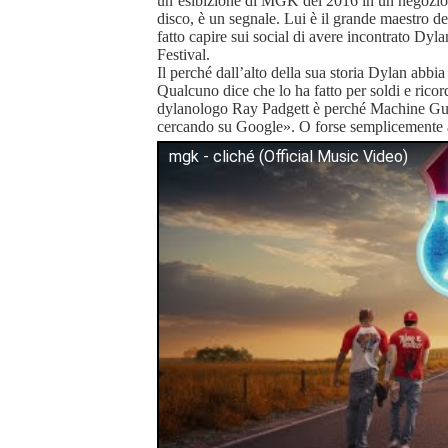
un’esibizione di MGK del 2016 in un negozio di
disco, è un segnale. Lui è il grande maestro d
fatto capire sui social di avere incontrato Dy
Festival.
Il perché dall’alto della sua storia Dylan abbia 
Qualcuno dice che lo ha fatto per soldi e rico
dylanologo Ray Padgett è perché Machine G
cercando su Google». O forse semplicemente a
mgk - cliché (Official Music Video)