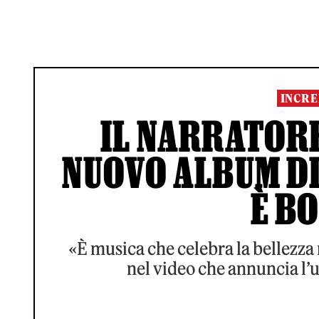
INCRE
IL NARRATORE
NUOVO ALBUM DI
È B
«È musica che celebra la bellezza 
nel video che annuncia l’u