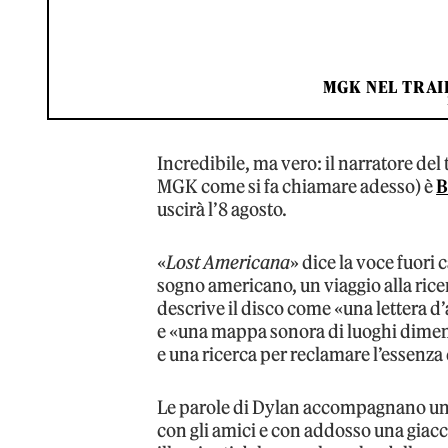
MGK NEL TRAI
Incredibile, ma vero: il narratore de
MGK come si fa chiamare adesso) è
B
uscirà l’8 agosto.
«
Lost Americana
» dice la voce fuori
sogno americano, un viaggio alla ric
descrive il disco come «una lettera d’
e «una mappa sonora di luoghi dimenti
e una ricerca per reclamare l’essenza
Le parole di Dylan accompagnano un
con gli amici e con addosso una giacc