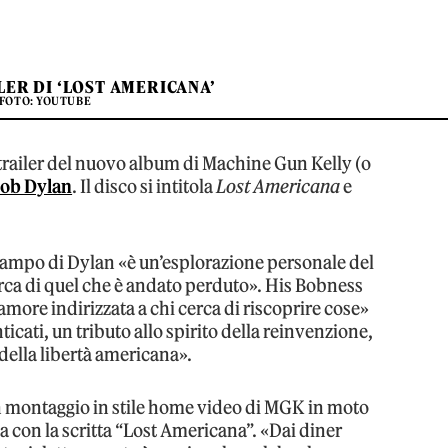
LER DI ‘LOST AMERICANA’
FOTO: YOUTUBE
l trailer del nuovo album di Machine Gun Kelly (o
ob Dylan
. Il disco si intitola
Lost Americana
e
 campo di Dylan «è un’esplorazione personale del
erca di quel che è andato perduto». His Bobness
amore indirizzata a chi cerca di riscoprire cose»
cati, un tributo allo spirito della reinvenzione,
 della libertà americana».
 montaggio in stile home video di MGK in moto
a con la scritta “Lost Americana”. «Dai diner