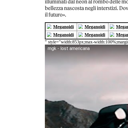
illuminati dal neon al rombo delle mo
bellezza nascosta negli interstizi. Do
il futuro».
" style="width:853px;max-width:100%;margi
mgk - lost americana