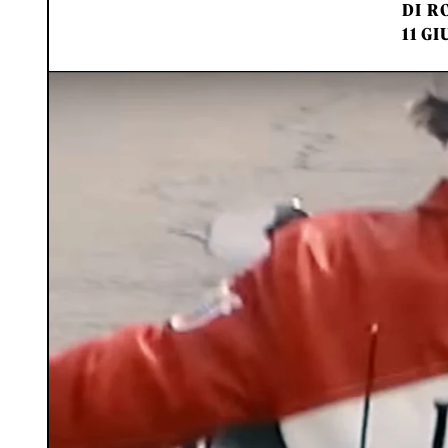
DI
RO
11 GI