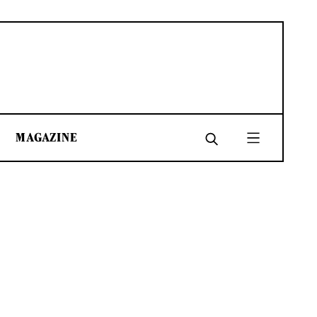
MAGAZINE
SHARE
SHARE