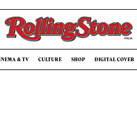
Rolling Stone Italia
INEMA & TV
CULTURE
SHOP
DIGITAL COVER