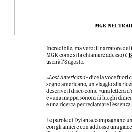
MGK NEL TRAI
Incredibile, ma vero: il narratore de
MGK come si fa chiamare adesso) è
B
uscirà l’8 agosto.
«
Lost Americana
» dice la voce fuori
sogno americano, un viaggio alla ric
descrive il disco come «una lettera d’
e «una mappa sonora di luoghi dimenti
e una ricerca per reclamare l’essenza
Le parole di Dylan accompagnano un
con gli amici e con addosso una giacc