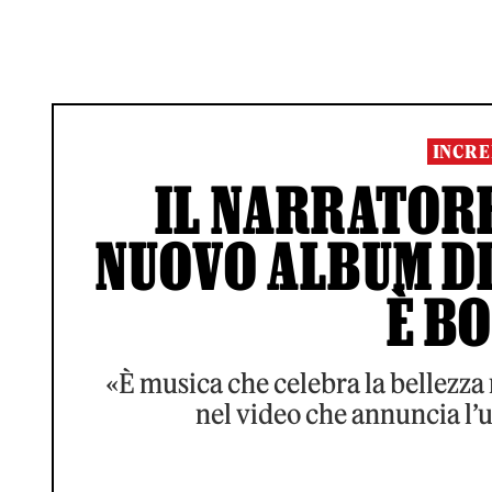
INCRE
IL NARRATORE
NUOVO ALBUM DI
È B
«È musica che celebra la bellezza 
nel video che annuncia l’u