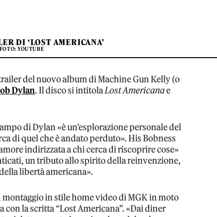
LER DI ‘LOST AMERICANA’
FOTO: YOUTUBE
l trailer del nuovo album di Machine Gun Kelly (o
ob Dylan
. Il disco si intitola
Lost Americana
e
 campo di Dylan «è un’esplorazione personale del
erca di quel che è andato perduto». His Bobness
amore indirizzata a chi cerca di riscoprire cose»
cati, un tributo allo spirito della reinvenzione,
 della libertà americana».
 montaggio in stile home video di MGK in moto
a con la scritta “Lost Americana”. «Dai diner