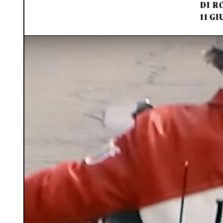
DI
RO
11 GI