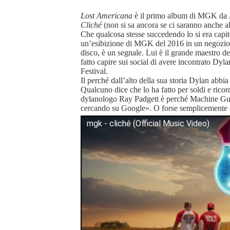
Lost Americana
è il primo album di MGK da
Cliché
(non si sa ancora se ci saranno anche alt
Che qualcosa stesse succedendo lo si era capit
un’esibizione di MGK del 2016 in un negozio di
disco, è un segnale. Lui è il grande maestro d
fatto capire sui social di avere incontrato Dy
Festival.
Il perché dall’alto della sua storia Dylan abbia 
Qualcuno dice che lo ha fatto per soldi e rico
dylanologo Ray Padgett è perché Machine G
cercando su Google». O forse semplicemente a
mgk - cliché (Official Music Video)