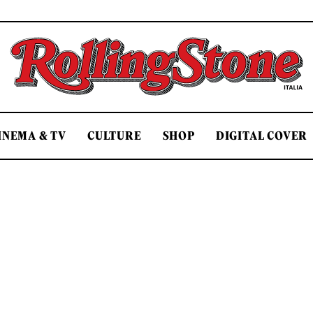
Rolling Stone Italia
INEMA & TV
CULTURE
SHOP
DIGITAL COVER