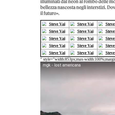
illuminati dal neon al rombo delle mo
bellezza nascosta negli interstizi. Do
il futuro».
" style="width:853px;max-width:100%;margi
mgk - lost americana