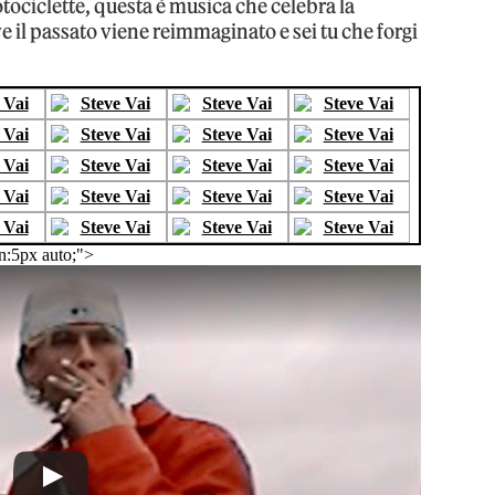
tociclette, questa è musica che celebra la
ve il passato viene reimmaginato e sei tu che forgi
n:5px auto;">