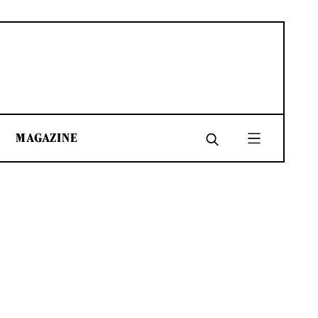
MAGAZINE
SHARE
SHARE