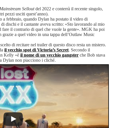
Mainstream Sellout
del 2022 e conterrà il recente singolo,
ri pezzi usciti quest’anno).
o a febbraio, quando Dylan ha postato il video di
 dischi e il cantante aveva scritto: «Sto lavorando al mio
el fare il contrario di quel che vuole la gente». MGK ha poi
lan grazie a quel video in una tappa dell’Outlaw Music
scelto di recitare nel trailer di questo disco resta un mistero.
rda
il vecchio spot di Victoria’s Secret
. Secondo il
un Kelly «è
il nome di un vecchio gangster
che Bob stava
 Dylan non piacciono i cliché.