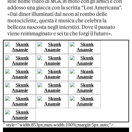
stile home video di MGK in moto con gli amici e con
addosso una giacca con la scritta “Lost Americana”.
«Dai diner illuminati dal neon al rombo delle
motociclette, questa è musica che celebra la
bellezza nascosta negli interstizi. Dove il passato
viene reimmaginato e sei tu che forgi il futuro».
" style="width:853px;max-width:100%;margin:5px auto;">