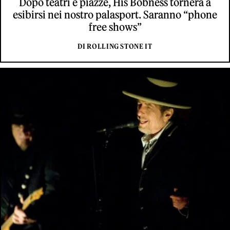
Dopo teatri e piazze, His Bobness tornerà a
esibirsi nei nostro palasport. Saranno “phone
free shows”
DI ROLLING STONE IT