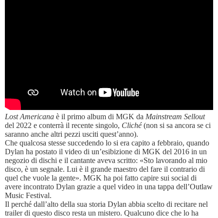
Lost Americana
è il primo album di MGK da
Mainstream Sellout
del 2022 e conterrà il recente singolo,
Cliché
(non si sa ancora se ci
saranno anche altri pezzi usciti quest’anno).
Che qualcosa stesse succedendo lo si era capito a febbraio, quando
Dylan ha postato il video di un’esibizione di MGK del 2016 in un
negozio di dischi e il cantante aveva scritto: «Sto lavorando al mio
disco, è un segnale. Lui è il grande maestro del fare il contrario di
quel che vuole la gente». MGK ha poi fatto capire sui social di
avere incontrato Dylan grazie a quel video in una tappa dell’Outlaw
Music Festival.
Il perché dall’alto della sua storia Dylan abbia scelto di recitare nel
trailer di questo disco resta un mistero. Qualcuno dice che lo ha