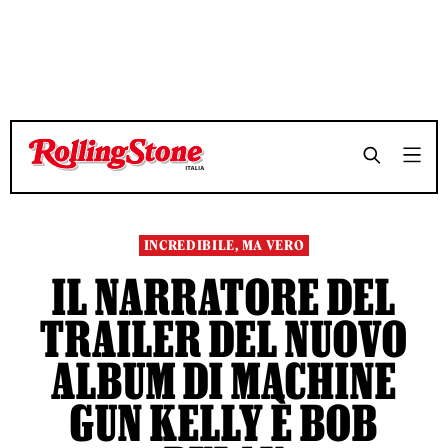
TEMPO DI LETTURA 4 MINUTI
TEMPO DI LETTURA 4 MINUTI
SHARE
SHARE
INCREDIBILE, MA VERO
IL NARRATORE DEL
TRAILER DEL NUOVO
ALBUM DI MACHINE
GUN KELLY È BOB