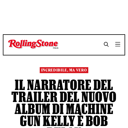
TEMPO DI LETTURA 4 MINUTI
TEMPO DI LETTURA 4 MINUTI
SHARE
SHARE
INCREDIBILE, MA VERO
IL NARRATORE DEL
TRAILER DEL NUOVO
ALBUM DI MACHINE
GUN KELLY È BOB