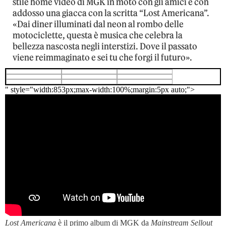
stile home video di MGK in moto con gli amici e con
addosso una giacca con la scritta “Lost Americana”.
«Dai diner illuminati dal neon al rombo delle
motociclette, questa è musica che celebra la
bellezza nascosta negli interstizi. Dove il passato
viene reimmaginato e sei tu che forgi il futuro».
" style="width:853px;max-width:100%;margin:5px auto;">
Lost Americana
è il primo album di MGK da
Mainstream Sellout