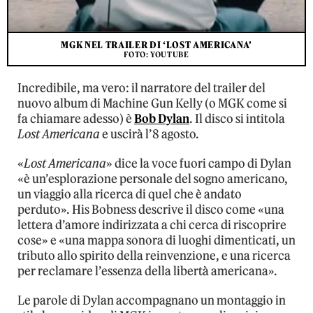
MGK NEL TRAILER DI ‘LOST AMERICANA’
FOTO: YOUTUBE
Incredibile, ma vero: il narratore del trailer del
nuovo album di Machine Gun Kelly (o MGK come si
fa chiamare adesso) è
Bob Dylan
. Il disco si intitola
Lost Americana
e uscirà l’8 agosto.
«
Lost Americana
» dice la voce fuori campo di Dylan
«è un’esplorazione personale del sogno americano,
un viaggio alla ricerca di quel che è andato
perduto». His Bobness descrive il disco come «una
lettera d’amore indirizzata a chi cerca di riscoprire
cose» e «una mappa sonora di luoghi dimenticati, un
tributo allo spirito della reinvenzione, e una ricerca
per reclamare l’essenza della libertà americana».
Le parole di Dylan accompagnano un montaggio in