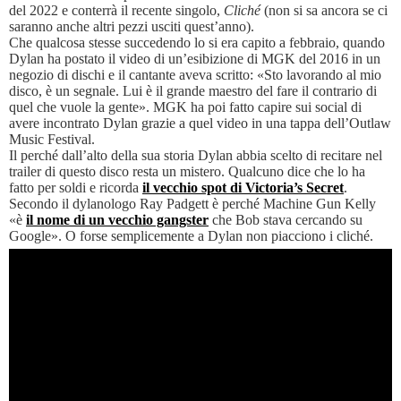
del 2022 e conterrà il recente singolo,
Cliché
(non si sa ancora se ci
saranno anche altri pezzi usciti quest’anno).
Che qualcosa stesse succedendo lo si era capito a febbraio, quando
Dylan ha postato il video di un’esibizione di MGK del 2016 in un
negozio di dischi e il cantante aveva scritto: «Sto lavorando al mio
disco, è un segnale. Lui è il grande maestro del fare il contrario di
quel che vuole la gente». MGK ha poi fatto capire sui social di
avere incontrato Dylan grazie a quel video in una tappa dell’Outlaw
Music Festival.
Il perché dall’alto della sua storia Dylan abbia scelto di recitare nel
trailer di questo disco resta un mistero. Qualcuno dice che lo ha
fatto per soldi e ricorda
il vecchio spot di Victoria’s Secret
.
Secondo il dylanologo Ray Padgett è perché Machine Gun Kelly
«è
il nome di un vecchio gangster
che Bob stava cercando su
Google». O forse semplicemente a Dylan non piacciono i cliché.