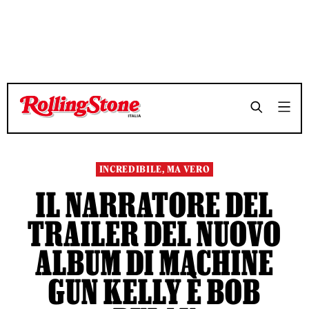
TEMPO DI LETTURA 4 MINUTI
TEMPO DI LETTURA 4 MINUTI
SHARE
SHARE
INCREDIBILE, MA VERO
IL NARRATORE DEL
TRAILER DEL NUOVO
ALBUM DI MACHINE
GUN KELLY È BOB