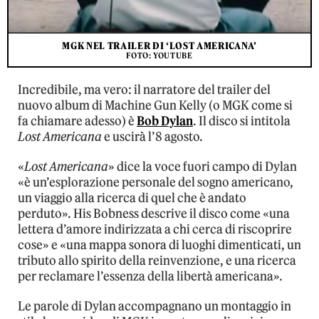
MGK NEL TRAILER DI ‘LOST AMERICANA’
FOTO: YOUTUBE
Incredibile, ma vero: il narratore del trailer del
nuovo album di Machine Gun Kelly (o MGK come si
fa chiamare adesso) è
Bob Dylan
. Il disco si intitola
Lost Americana
e uscirà l’8 agosto.
«
Lost Americana
» dice la voce fuori campo di Dylan
«è un’esplorazione personale del sogno americano,
un viaggio alla ricerca di quel che è andato
perduto». His Bobness descrive il disco come «una
lettera d’amore indirizzata a chi cerca di riscoprire
cose» e «una mappa sonora di luoghi dimenticati, un
tributo allo spirito della reinvenzione, e una ricerca
per reclamare l’essenza della libertà americana».
Le parole di Dylan accompagnano un montaggio in