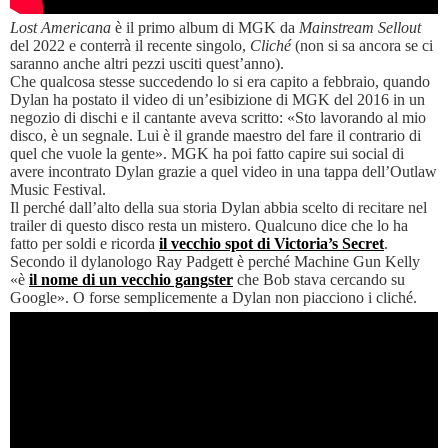
Lost Americana
è il primo album di MGK da
Mainstream Sellout
del 2022 e conterrà il recente singolo,
Cliché
(non si sa ancora se ci
saranno anche altri pezzi usciti quest’anno).
Che qualcosa stesse succedendo lo si era capito a febbraio, quando
Dylan ha postato il video di un’esibizione di MGK del 2016 in un
negozio di dischi e il cantante aveva scritto: «Sto lavorando al mio
disco, è un segnale. Lui è il grande maestro del fare il contrario di
quel che vuole la gente». MGK ha poi fatto capire sui social di
avere incontrato Dylan grazie a quel video in una tappa dell’Outlaw
Music Festival.
Il perché dall’alto della sua storia Dylan abbia scelto di recitare nel
trailer di questo disco resta un mistero. Qualcuno dice che lo ha
fatto per soldi e ricorda
il vecchio spot di Victoria’s Secret
.
Secondo il dylanologo Ray Padgett è perché Machine Gun Kelly
«è
il nome di un vecchio gangster
che Bob stava cercando su
Google». O forse semplicemente a Dylan non piacciono i cliché.