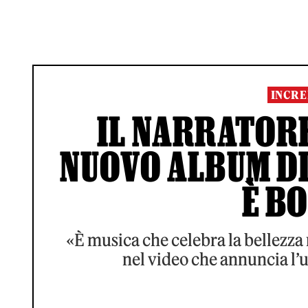
INCRE
IL NARRATORE
NUOVO ALBUM DI
È B
«È musica che celebra la bellezza 
nel video che annuncia l’u