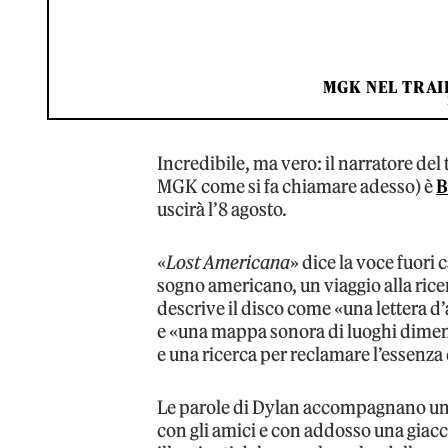
MGK NEL TRAI
Incredibile, ma vero: il narratore de
MGK come si fa chiamare adesso) è
B
uscirà l’8 agosto.
«
Lost Americana
» dice la voce fuori
sogno americano, un viaggio alla ric
descrive il disco come «una lettera d’
e «una mappa sonora di luoghi dimenti
e una ricerca per reclamare l’essenza
Le parole di Dylan accompagnano un
con gli amici e con addosso una giacc