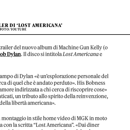
LER DI ‘LOST AMERICANA’
FOTO: YOUTUBE
l trailer del nuovo album di Machine Gun Kelly (o
ob Dylan
. Il disco si intitola
Lost Americana
e
 campo di Dylan «è un’esplorazione personale del
erca di quel che è andato perduto». His Bobness
amore indirizzata a chi cerca di riscoprire cose»
cati, un tributo allo spirito della reinvenzione,
 della libertà americana».
 montaggio in stile home video di MGK in moto
a con la scritta “Lost Americana”. «Dai diner