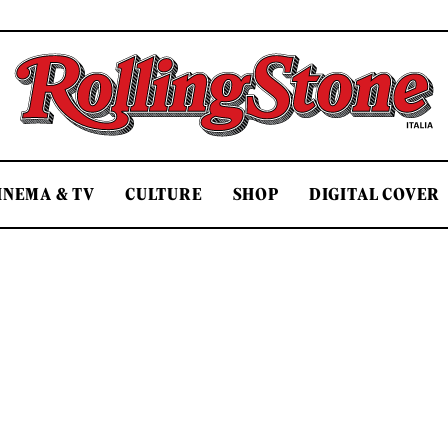
Rolling Stone Italia
INEMA & TV
CULTURE
SHOP
DIGITAL COVER