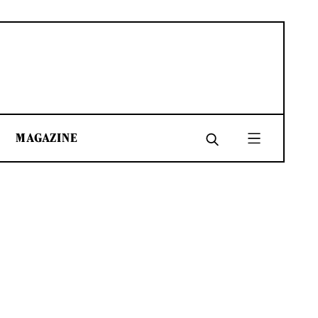
MAGAZINE
SHARE
SHARE