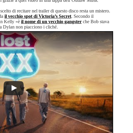
lan grazie a quel video in una tappa dell’Outlaw Music
scelto di recitare nel trailer di questo disco resta un mistero.
rda
il vecchio spot di Victoria’s Secret
. Secondo il
un Kelly «è
il nome di un vecchio gangster
che Bob stava
 Dylan non piacciono i cliché.