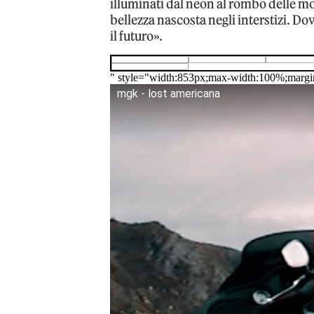
illuminati dal neon al rombo delle mo
bellezza nascosta negli interstizi. Do
il futuro».
" style="width:853px;max-width:100%;margi
mgk - lost americana