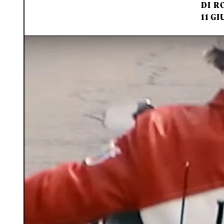
DI
RO
11 GI