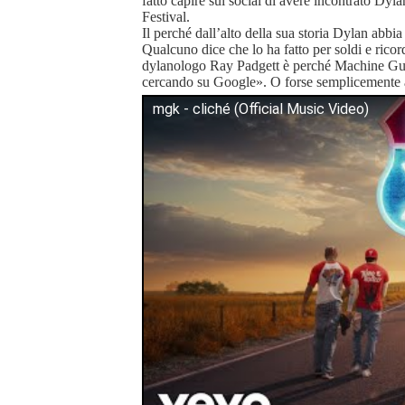
fatto capire sui social di avere incontrato Dy
Festival.
Il perché dall’alto della sua storia Dylan abbia 
Qualcuno dice che lo ha fatto per soldi e rico
dylanologo Ray Padgett è perché Machine G
cercando su Google». O forse semplicemente a
mgk - cliché (Official Music Video)