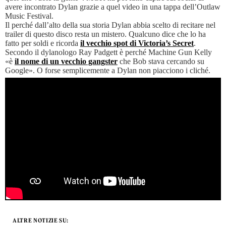
avere incontrato Dylan grazie a quel video in una tappa dell’Outlaw
Music Festival.
Il perché dall’alto della sua storia Dylan abbia scelto di recitare nel
trailer di questo disco resta un mistero. Qualcuno dice che lo ha
fatto per soldi e ricorda
il vecchio spot di Victoria’s Secret
.
Secondo il dylanologo Ray Padgett è perché Machine Gun Kelly
«è
il nome di un vecchio gangster
che Bob stava cercando su
Google». O forse semplicemente a Dylan non piacciono i cliché.
ALTRE NOTIZIE SU: