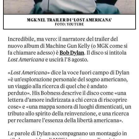
MGK NEL TRAILER DI ‘LOST AMERICANA’
FOTO: YOUTUBE
Incredibile, ma vero: il narratore del trailer del
nuovo album di Machine Gun Kelly (o MGK come si
fa chiamare adesso) è
Bob Dylan
. Il disco si intitola
Lost Americana
e uscirà l’8 agosto.
«
Lost Americana
» dice la voce fuori campo di Dylan
«è un’esplorazione personale del sogno americano,
un viaggio alla ricerca di quel che è andato
perduto». His Bobness descrive il disco come «una
lettera d’amore indirizzata a chi cerca di riscoprire
cose» e «una mappa sonora di luoghi dimenticati, un
tributo allo spirito della reinvenzione, e una ricerca
per reclamare l’essenza della libertà americana».
Le parole di Dylan accompagnano un montaggio in