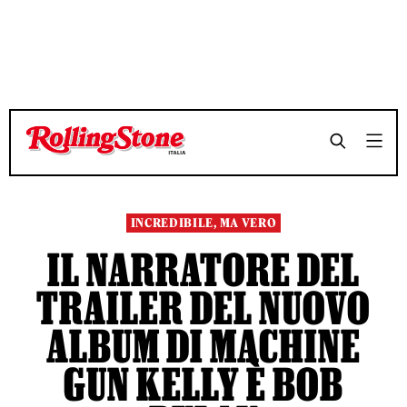
TEMPO DI LETTURA 4 MINUTI
TEMPO DI LETTURA 4 MINUTI
SHARE
SHARE
INCREDIBILE, MA VERO
IL NARRATORE DEL
TRAILER DEL NUOVO
ALBUM DI MACHINE
GUN KELLY È BOB