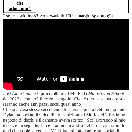
" style="width:853px;max-width:100%;margin:5px auto;">
Lost Americana
è il primo album di MGK da
Mainstream Sellout
del 2022 e conterrà il recente singolo,
Cliché
(non si sa ancora se ci
saranno anche altri pezzi usciti quest’anno).
Che qualcosa stesse succedendo lo si era capito a febbraio, quando
Dylan ha postato il video di un’esibizione di MGK del 2016 in un
negozio di dischi e il cantante aveva scritto: «Sto lavorando al mio
disco, è un segnale. Lui è il grande maestro del fare il contrario di
quel che vuole la gente». MGK ha poi fatto capire sui social di