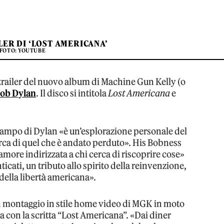
LER DI ‘LOST AMERICANA’
FOTO: YOUTUBE
l trailer del nuovo album di Machine Gun Kelly (o
ob Dylan
. Il disco si intitola
Lost Americana
e
 campo di Dylan «è un’esplorazione personale del
erca di quel che è andato perduto». His Bobness
amore indirizzata a chi cerca di riscoprire cose»
cati, un tributo allo spirito della reinvenzione,
 della libertà americana».
 montaggio in stile home video di MGK in moto
a con la scritta “Lost Americana”. «Dai diner