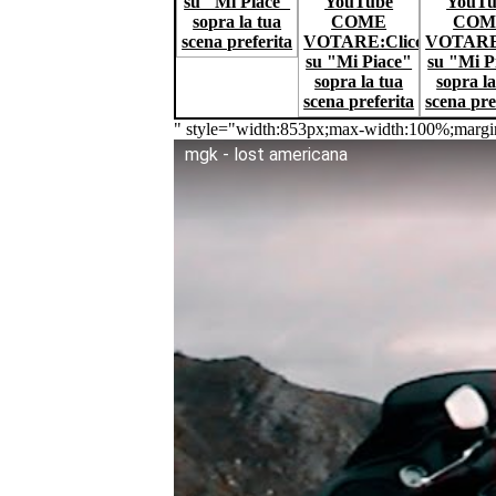
" style="width:853px;max-width:100%;margi
mgk - lost americana