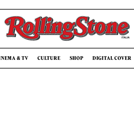
Rolling Stone Italia
INEMA & TV
CULTURE
SHOP
DIGITAL COVER