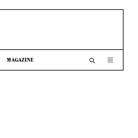
MAGAZINE
SHARE
SHARE