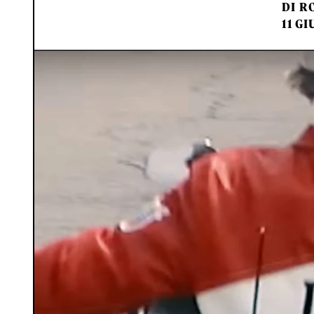
DI
RO
11 GI