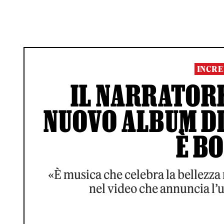
INCRE
IL NARRATORE
NUOVO ALBUM DI
È B
«È musica che celebra la bellezza 
nel video che annuncia l’u