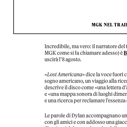
MGK NEL TRAI
Incredibile, ma vero: il narratore de
MGK come si fa chiamare adesso) è
B
uscirà l’8 agosto.
«
Lost Americana
» dice la voce fuori
sogno americano, un viaggio alla ric
descrive il disco come «una lettera d’
e «una mappa sonora di luoghi dimenti
e una ricerca per reclamare l’essenza
Le parole di Dylan accompagnano un
con gli amici e con addosso una giacc