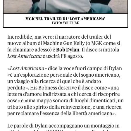
MGK NEL TRAILER DI ‘LOST AMERICANA’
FOTO: YOUTUBE
Incredibile, ma vero: il narratore del trailer del
nuovo album di Machine Gun Kelly (o MGK come si
fa chiamare adesso) è
Bob Dylan
. Il disco si intitola
Lost Americana
e uscirà l’8 agosto.
«
Lost Americana
» dice la voce fuori campo di Dylan
«è un’esplorazione personale del sogno americano,
un viaggio alla ricerca di quel che è andato
perduto». His Bobness descrive il disco come «una
lettera d’amore indirizzata a chi cerca di riscoprire
cose» e «una mappa sonora di luoghi dimenticati, un
tributo allo spirito della reinvenzione, e una ricerca
per reclamare l’essenza della libertà americana».
Le parole di Dylan accompagnano un montaggio in