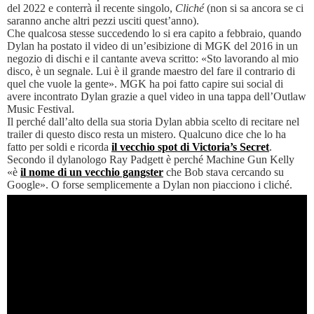
del 2022 e conterrà il recente singolo,
Cliché
(non si sa ancora se ci
saranno anche altri pezzi usciti quest’anno).
Che qualcosa stesse succedendo lo si era capito a febbraio, quando
Dylan ha postato il video di un’esibizione di MGK del 2016 in un
negozio di dischi e il cantante aveva scritto: «Sto lavorando al mio
disco, è un segnale. Lui è il grande maestro del fare il contrario di
quel che vuole la gente». MGK ha poi fatto capire sui social di
avere incontrato Dylan grazie a quel video in una tappa dell’Outlaw
Music Festival.
Il perché dall’alto della sua storia Dylan abbia scelto di recitare nel
trailer di questo disco resta un mistero. Qualcuno dice che lo ha
fatto per soldi e ricorda
il vecchio spot di Victoria’s Secret
.
Secondo il dylanologo Ray Padgett è perché Machine Gun Kelly
«è
il nome di un vecchio gangster
che Bob stava cercando su
Google». O forse semplicemente a Dylan non piacciono i cliché.