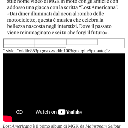
stile home video di MGK in moto con gli amici e con
addosso una giacca con la scritta “Lost Americana”.
«Dai diner illuminati dal neon al rombo delle
motociclette, questa è musica che celebra la
bellezza nascosta negli interstizi. Dove il passato
viene reimmaginato e sei tu che forgi il futuro».
" style="width:853px;max-width:100%;margin:5px auto;">
Lost Americana
è il primo album di MGK da
Mainstream Sellout