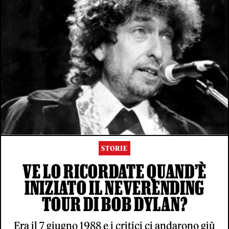
STORIE
VE LO RICORDATE QUAND’È
INIZIATO IL NEVERENDING
TOUR DI BOB DYLAN?
Era il 7 giugno 1988 e i critici ci andarono giù