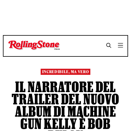
TEMPO DI LETTURA 4 MINUTI
TEMPO DI LETTURA 4 MINUTI
SHARE
SHARE
INCREDIBILE, MA VERO
IL NARRATORE DEL
TRAILER DEL NUOVO
ALBUM DI MACHINE
GUN KELLY È BOB