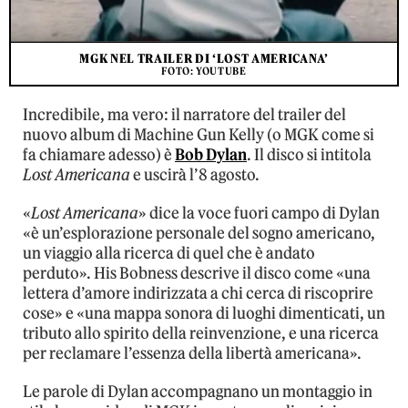
MGK NEL TRAILER DI ‘LOST AMERICANA’
FOTO: YOUTUBE
Incredibile, ma vero: il narratore del trailer del
nuovo album di Machine Gun Kelly (o MGK come si
fa chiamare adesso) è
Bob Dylan
. Il disco si intitola
Lost Americana
e uscirà l’8 agosto.
«
Lost Americana
» dice la voce fuori campo di Dylan
«è un’esplorazione personale del sogno americano,
un viaggio alla ricerca di quel che è andato
perduto». His Bobness descrive il disco come «una
lettera d’amore indirizzata a chi cerca di riscoprire
cose» e «una mappa sonora di luoghi dimenticati, un
tributo allo spirito della reinvenzione, e una ricerca
per reclamare l’essenza della libertà americana».
Le parole di Dylan accompagnano un montaggio in