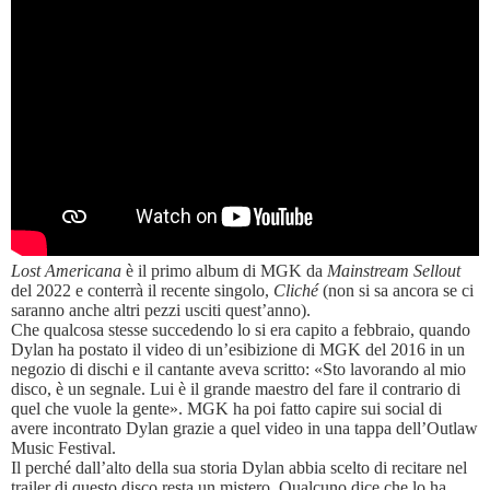
Lost Americana
è il primo album di MGK da
Mainstream Sellout
del 2022 e conterrà il recente singolo,
Cliché
(non si sa ancora se ci
saranno anche altri pezzi usciti quest’anno).
Che qualcosa stesse succedendo lo si era capito a febbraio, quando
Dylan ha postato il video di un’esibizione di MGK del 2016 in un
negozio di dischi e il cantante aveva scritto: «Sto lavorando al mio
disco, è un segnale. Lui è il grande maestro del fare il contrario di
quel che vuole la gente». MGK ha poi fatto capire sui social di
avere incontrato Dylan grazie a quel video in una tappa dell’Outlaw
Music Festival.
Il perché dall’alto della sua storia Dylan abbia scelto di recitare nel
trailer di questo disco resta un mistero. Qualcuno dice che lo ha