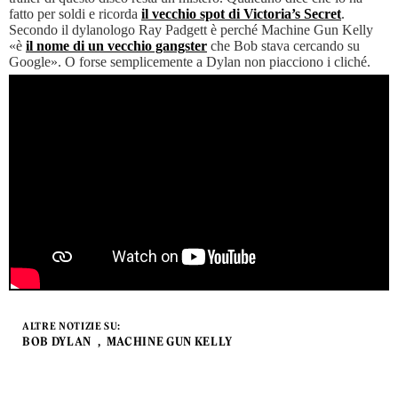
fatto per soldi e ricorda
il vecchio spot di Victoria’s Secret
.
Secondo il dylanologo Ray Padgett è perché Machine Gun Kelly
«è
il nome di un vecchio gangster
che Bob stava cercando su
Google». O forse semplicemente a Dylan non piacciono i cliché.
ALTRE NOTIZIE SU:
BOB DYLAN
MACHINE GUN KELLY