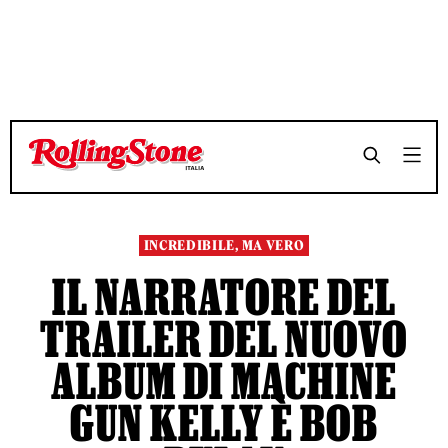
TEMPO DI LETTURA 4 MINUTI
TEMPO DI LETTURA 4 MINUTI
SHARE
SHARE
INCREDIBILE, MA VERO
IL NARRATORE DEL
TRAILER DEL NUOVO
ALBUM DI MACHINE
GUN KELLY È BOB