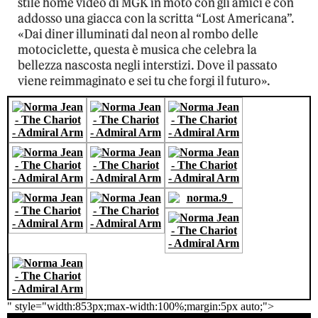
stile home video di MGK in moto con gli amici e con
addosso una giacca con la scritta “Lost Americana”.
«Dai diner illuminati dal neon al rombo delle
motociclette, questa è musica che celebra la
bellezza nascosta negli interstizi. Dove il passato
viene reimmaginato e sei tu che forgi il futuro».
" style="width:853px;max-width:100%;margin:5px auto;">