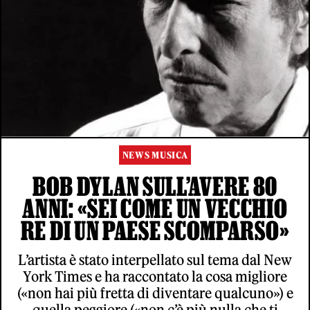
NEWS MUSICA
BOB DYLAN SULL’AVERE 80
ANNI: «SEI COME UN VECCHIO
RE DI UN PAESE SCOMPARSO»
L’artista è stato interpellato sul tema dal New
York Times e ha raccontato la cosa migliore
(«non hai più fretta di diventare qualcuno») e
quella peggiore («non c’è più nulla che ti