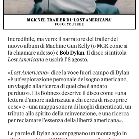
MGK NEL TRAILER DI ‘LOST AMERICANA’
FOTO: YOUTUBE
Incredibile, ma vero: il narratore del trailer del
nuovo album di Machine Gun Kelly (o MGK come si
fa chiamare adesso) è
Bob Dylan
. Il disco si intitola
Lost Americana
e uscirà l’8 agosto.
«
Lost Americana
» dice la voce fuori campo di Dylan
«è un’esplorazione personale del sogno americano,
un viaggio alla ricerca di quel che è andato
perduto». His Bobness descrive il disco come «una
lettera d’amore indirizzata a chi cerca di riscoprire
cose» e «una mappa sonora di luoghi dimenticati, un
tributo allo spirito della reinvenzione, e una ricerca
per reclamare l’essenza della libertà americana».
Le parole di Dylan accompagnano un montaggio in