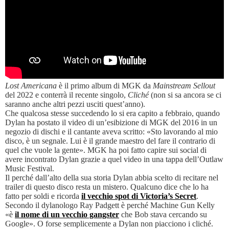
Lost Americana
è il primo album di MGK da
Mainstream Sellout
del 2022 e conterrà il recente singolo,
Cliché
(non si sa ancora se ci
saranno anche altri pezzi usciti quest’anno).
Che qualcosa stesse succedendo lo si era capito a febbraio, quando
Dylan ha postato il video di un’esibizione di MGK del 2016 in un
negozio di dischi e il cantante aveva scritto: «Sto lavorando al mio
disco, è un segnale. Lui è il grande maestro del fare il contrario di
quel che vuole la gente». MGK ha poi fatto capire sui social di
avere incontrato Dylan grazie a quel video in una tappa dell’Outlaw
Music Festival.
Il perché dall’alto della sua storia Dylan abbia scelto di recitare nel
trailer di questo disco resta un mistero. Qualcuno dice che lo ha
fatto per soldi e ricorda
il vecchio spot di Victoria’s Secret
.
Secondo il dylanologo Ray Padgett è perché Machine Gun Kelly
«è
il nome di un vecchio gangster
che Bob stava cercando su
Google». O forse semplicemente a Dylan non piacciono i cliché.