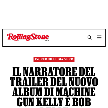
TEMPO DI LETTURA 4 MINUTI
TEMPO DI LETTURA 4 MINUTI
SHARE
SHARE
INCREDIBILE, MA VERO
IL NARRATORE DEL
TRAILER DEL NUOVO
ALBUM DI MACHINE
GUN KELLY È BOB