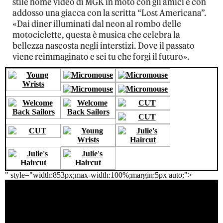
stile home video di MGK in moto con gli amici e con
addosso una giacca con la scritta “Lost Americana”.
«Dai diner illuminati dal neon al rombo delle
motociclette, questa è musica che celebra la
bellezza nascosta negli interstizi. Dove il passato
viene reimmaginato e sei tu che forgi il futuro».
" style="width:853px;max-width:100%;margin:5px auto;">