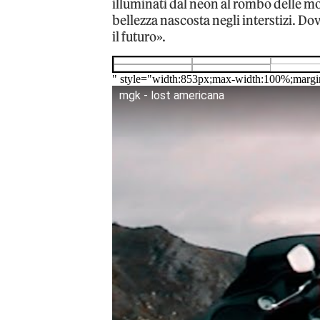
illuminati dal neon al rombo delle mo
bellezza nascosta negli interstizi. Do
il futuro».
" style="width:853px;max-width:100%;margi
mgk - lost americana