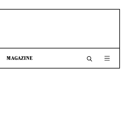
MAGAZINE
SHARE
SHARE