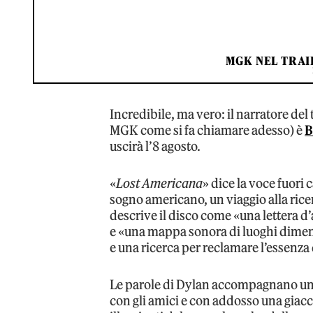
MGK NEL TRAI
Incredibile, ma vero: il narratore de
MGK come si fa chiamare adesso) è
B
uscirà l’8 agosto.
«
Lost Americana
» dice la voce fuori
sogno americano, un viaggio alla ric
descrive il disco come «una lettera d’
e «una mappa sonora di luoghi dimenti
e una ricerca per reclamare l’essenza
Le parole di Dylan accompagnano un
con gli amici e con addosso una giacc