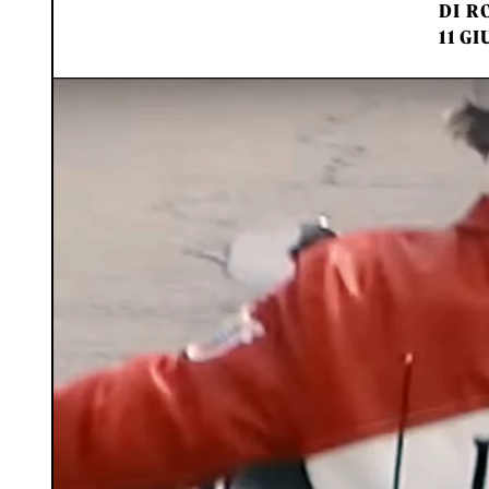
DI
RO
11 GI