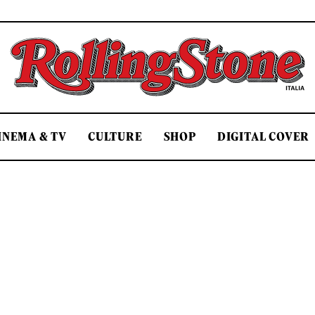
Rolling Stone Italia
INEMA & TV
CULTURE
SHOP
DIGITAL COVER