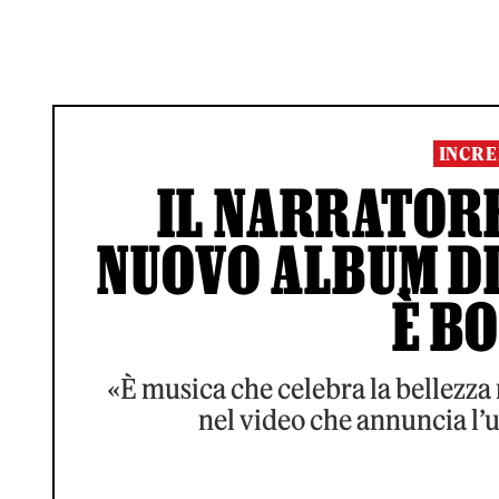
INCRE
IL NARRATORE
NUOVO ALBUM DI
È B
«È musica che celebra la bellezza 
nel video che annuncia l’u