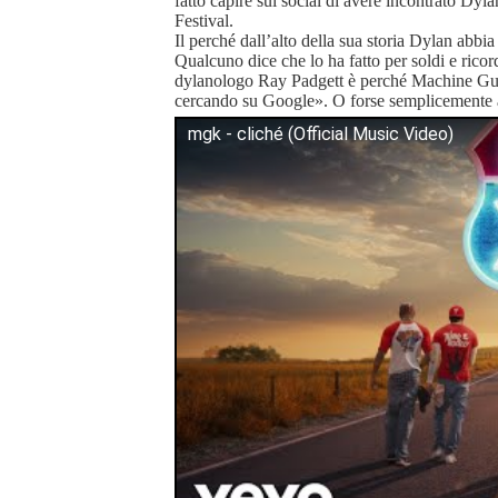
fatto capire sui social di avere incontrato Dy
Festival.
Il perché dall’alto della sua storia Dylan abbia 
Qualcuno dice che lo ha fatto per soldi e rico
dylanologo Ray Padgett è perché Machine G
cercando su Google». O forse semplicemente a
mgk - cliché (Official Music Video)