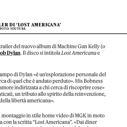
LER DI ‘LOST AMERICANA’
FOTO: YOUTUBE
l trailer del nuovo album di Machine Gun Kelly (o
ob Dylan
. Il disco si intitola
Lost Americana
e
 campo di Dylan «è un’esplorazione personale del
erca di quel che è andato perduto». His Bobness
amore indirizzata a chi cerca di riscoprire cose»
cati, un tributo allo spirito della reinvenzione,
 della libertà americana».
 montaggio in stile home video di MGK in moto
a con la scritta “Lost Americana”. «Dai diner