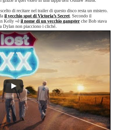
lan grazie a quel video in una tappa dell’Outlaw Music
scelto di recitare nel trailer di questo disco resta un mistero.
rda
il vecchio spot di Victoria’s Secret
. Secondo il
un Kelly «è
il nome di un vecchio gangster
che Bob stava
 Dylan non piacciono i cliché.