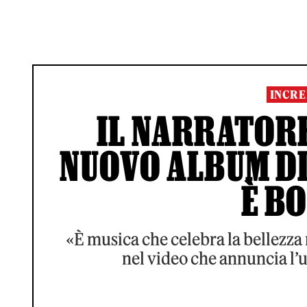
INCRE
IL NARRATORE
NUOVO ALBUM DI
È B
«È musica che celebra la bellezza 
nel video che annuncia l’u