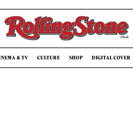
Rolling Stone Italia
INEMA & TV
CULTURE
SHOP
DIGITAL COVER