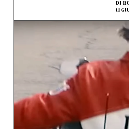
DI
RO
11 GI