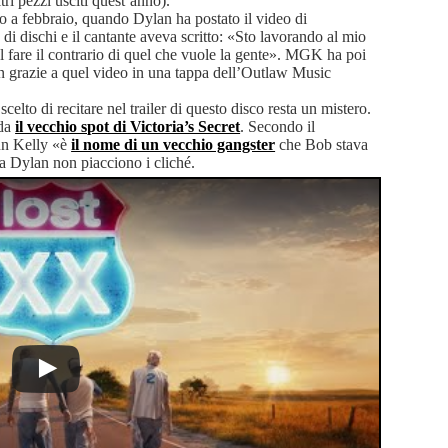
ri pezzi usciti quest’anno).
o a febbraio, quando Dylan ha postato il video di
 dischi e il cantante aveva scritto: «Sto lavorando al mio
el fare il contrario di quel che vuole la gente». MGK ha poi
lan grazie a quel video in una tappa dell’Outlaw Music
scelto di recitare nel trailer di questo disco resta un mistero.
rda
il vecchio spot di Victoria’s Secret
. Secondo il
un Kelly «è
il nome di un vecchio gangster
che Bob stava
 Dylan non piacciono i cliché.