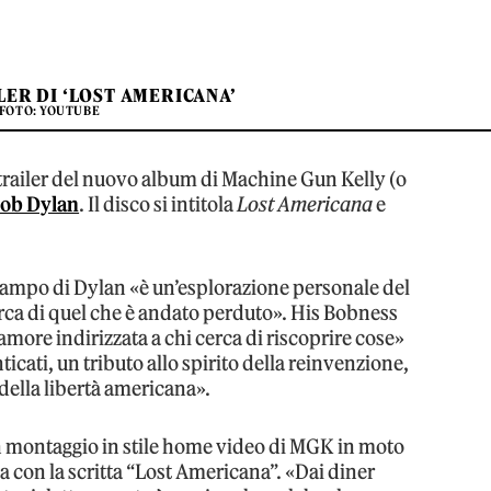
LER DI ‘LOST AMERICANA’
FOTO: YOUTUBE
l trailer del nuovo album di Machine Gun Kelly (o
ob Dylan
. Il disco si intitola
Lost Americana
e
 campo di Dylan «è un’esplorazione personale del
erca di quel che è andato perduto». His Bobness
amore indirizzata a chi cerca di riscoprire cose»
cati, un tributo allo spirito della reinvenzione,
 della libertà americana».
 montaggio in stile home video di MGK in moto
a con la scritta “Lost Americana”. «Dai diner