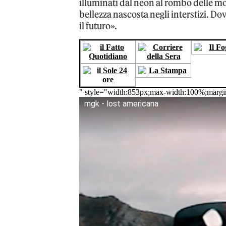
illuminati dal neon al rombo delle mo
bellezza nascosta negli interstizi. Do
il futuro».
" style="width:853px;max-width:100%;margi
mgk - lost americana