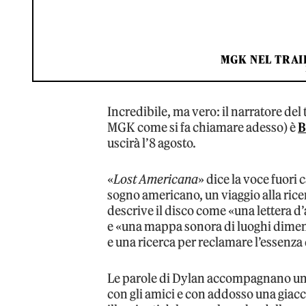
MGK NEL TRAI
Incredibile, ma vero: il narratore de
MGK come si fa chiamare adesso) è
B
uscirà l’8 agosto.
«
Lost Americana
» dice la voce fuori
sogno americano, un viaggio alla ric
descrive il disco come «una lettera d’
e «una mappa sonora di luoghi dimenti
e una ricerca per reclamare l’essenza
Le parole di Dylan accompagnano un
con gli amici e con addosso una giacc