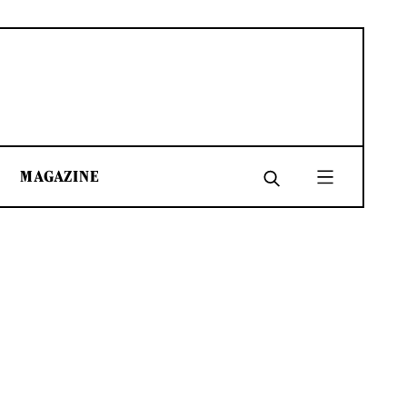
MAGAZINE
SHARE
SHARE