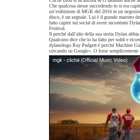
Cliché
(non si sa ancora se ci saranno anche alt
Che qualcosa stesse succedendo lo si era capit
un’esibizione di MGK del 2016 in un negozio di
disco, è un segnale. Lui è il grande maestro d
fatto capire sui social di avere incontrato Dy
Festival.
Il perché dall’alto della sua storia Dylan abbia 
Qualcuno dice che lo ha fatto per soldi e rico
dylanologo Ray Padgett è perché Machine G
cercando su Google». O forse semplicemente a
mgk - cliché (Official Music Video)