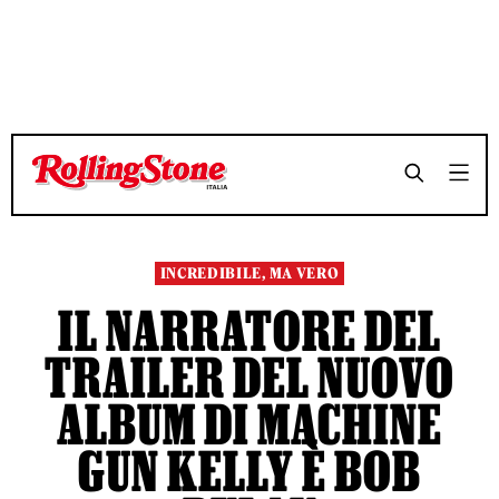
TEMPO DI LETTURA 4 MINUTI
TEMPO DI LETTURA 4 MINUTI
SHARE
SHARE
INCREDIBILE, MA VERO
IL NARRATORE DEL
TRAILER DEL NUOVO
ALBUM DI MACHINE
GUN KELLY È BOB