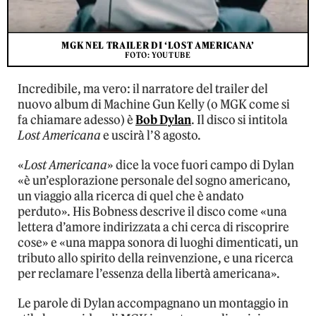
MGK NEL TRAILER DI ‘LOST AMERICANA’
FOTO: YOUTUBE
Incredibile, ma vero: il narratore del trailer del
nuovo album di Machine Gun Kelly (o MGK come si
fa chiamare adesso) è
Bob Dylan
. Il disco si intitola
Lost Americana
e uscirà l’8 agosto.
«
Lost Americana
» dice la voce fuori campo di Dylan
«è un’esplorazione personale del sogno americano,
un viaggio alla ricerca di quel che è andato
perduto». His Bobness descrive il disco come «una
lettera d’amore indirizzata a chi cerca di riscoprire
cose» e «una mappa sonora di luoghi dimenticati, un
tributo allo spirito della reinvenzione, e una ricerca
per reclamare l’essenza della libertà americana».
Le parole di Dylan accompagnano un montaggio in