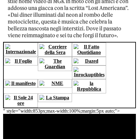
stile home video di MGK in moto con gli amici e con
addosso una giacca con la scritta “Lost Americana”.
«Dai diner illuminati dal neon al rombo delle
motociclette, questa è musica che celebra la
bellezza nascosta negli interstizi. Dove il passato
viene reimmaginato e sei tu che forgi il futuro».
" style="width:853px;max-width:100%;margin:5px auto;">