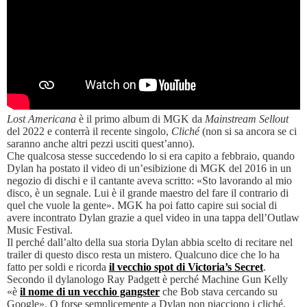
Lost Americana
è il primo album di MGK da
Mainstream Sellout
del 2022 e conterrà il recente singolo,
Cliché
(non si sa ancora se ci
saranno anche altri pezzi usciti quest’anno).
Che qualcosa stesse succedendo lo si era capito a febbraio, quando
Dylan ha postato il video di un’esibizione di MGK del 2016 in un
negozio di dischi e il cantante aveva scritto: «Sto lavorando al mio
disco, è un segnale. Lui è il grande maestro del fare il contrario di
quel che vuole la gente». MGK ha poi fatto capire sui social di
avere incontrato Dylan grazie a quel video in una tappa dell’Outlaw
Music Festival.
Il perché dall’alto della sua storia Dylan abbia scelto di recitare nel
trailer di questo disco resta un mistero. Qualcuno dice che lo ha
fatto per soldi e ricorda
il vecchio spot di Victoria’s Secret
.
Secondo il dylanologo Ray Padgett è perché Machine Gun Kelly
«è
il nome di un vecchio gangster
che Bob stava cercando su
Google». O forse semplicemente a Dylan non piacciono i cliché.