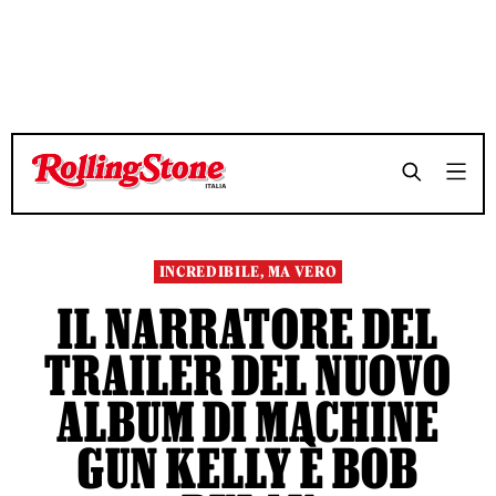
TEMPO DI LETTURA 4 MINUTI
TEMPO DI LETTURA 4 MINUTI
SHARE
SHARE
INCREDIBILE, MA VERO
IL NARRATORE DEL
TRAILER DEL NUOVO
ALBUM DI MACHINE
GUN KELLY È BOB