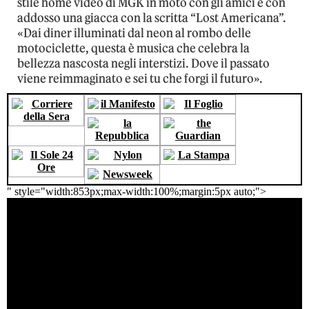
stile home video di MGK in moto con gli amici e con
addosso una giacca con la scritta “Lost Americana”.
«Dai diner illuminati dal neon al rombo delle
motociclette, questa è musica che celebra la
bellezza nascosta negli interstizi. Dove il passato
viene reimmaginato e sei tu che forgi il futuro».
" style="width:853px;max-width:100%;margin:5px auto;">