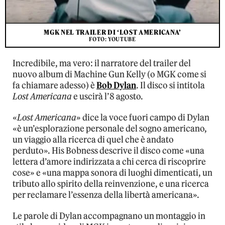
MGK NEL TRAILER DI ‘LOST AMERICANA’
FOTO: YOUTUBE
Incredibile, ma vero: il narratore del trailer del
nuovo album di Machine Gun Kelly (o MGK come si
fa chiamare adesso) è
Bob Dylan
. Il disco si intitola
Lost Americana
e uscirà l’8 agosto.
«
Lost Americana
» dice la voce fuori campo di Dylan
«è un’esplorazione personale del sogno americano,
un viaggio alla ricerca di quel che è andato
perduto». His Bobness descrive il disco come «una
lettera d’amore indirizzata a chi cerca di riscoprire
cose» e «una mappa sonora di luoghi dimenticati, un
tributo allo spirito della reinvenzione, e una ricerca
per reclamare l’essenza della libertà americana».
Le parole di Dylan accompagnano un montaggio in