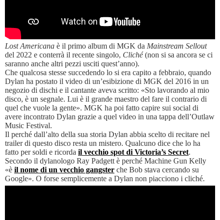
Lost Americana
è il primo album di MGK da
Mainstream Sellout
del 2022 e conterrà il recente singolo,
Cliché
(non si sa ancora se ci
saranno anche altri pezzi usciti quest’anno).
Che qualcosa stesse succedendo lo si era capito a febbraio, quando
Dylan ha postato il video di un’esibizione di MGK del 2016 in un
negozio di dischi e il cantante aveva scritto: «Sto lavorando al mio
disco, è un segnale. Lui è il grande maestro del fare il contrario di
quel che vuole la gente». MGK ha poi fatto capire sui social di
avere incontrato Dylan grazie a quel video in una tappa dell’Outlaw
Music Festival.
Il perché dall’alto della sua storia Dylan abbia scelto di recitare nel
trailer di questo disco resta un mistero. Qualcuno dice che lo ha
fatto per soldi e ricorda
il vecchio spot di Victoria’s Secret
.
Secondo il dylanologo Ray Padgett è perché Machine Gun Kelly
«è
il nome di un vecchio gangster
che Bob stava cercando su
Google». O forse semplicemente a Dylan non piacciono i cliché.