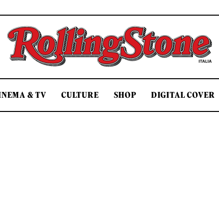
Rolling Stone Italia
INEMA & TV
CULTURE
SHOP
DIGITAL COVER