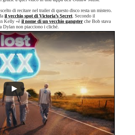
scelto di recitare nel trailer di questo disco resta un mistero.
rda
il vecchio spot di Victoria’s Secret
. Secondo il
un Kelly «è
il nome di un vecchio gangster
che Bob stava
 Dylan non piacciono i cliché.