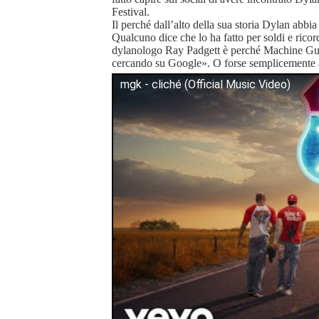
Festival.
Il perché dall’alto della sua storia Dylan abbia 
Qualcuno dice che lo ha fatto per soldi e rico
dylanologo Ray Padgett è perché Machine G
cercando su Google». O forse semplicemente a
mgk - cliché (Official Music Video)