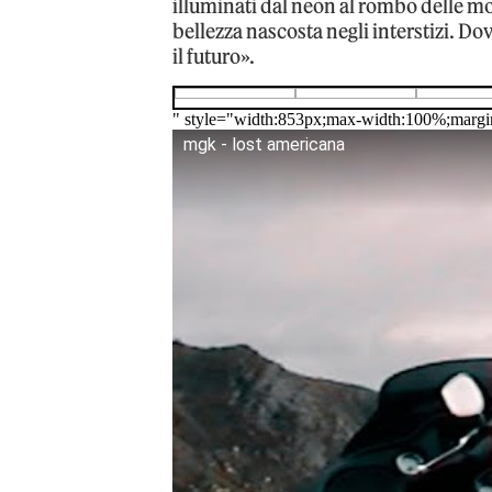
illuminati dal neon al rombo delle mo
bellezza nascosta negli interstizi. Do
il futuro».
" style="width:853px;max-width:100%;margi
mgk - lost americana