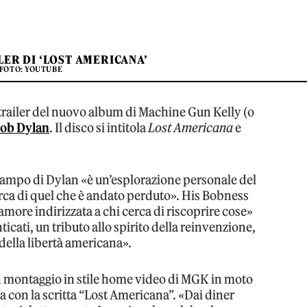
LER DI ‘LOST AMERICANA’
FOTO: YOUTUBE
l trailer del nuovo album di Machine Gun Kelly (o
ob Dylan
. Il disco si intitola
Lost Americana
e
 campo di Dylan «è un’esplorazione personale del
erca di quel che è andato perduto». His Bobness
amore indirizzata a chi cerca di riscoprire cose»
cati, un tributo allo spirito della reinvenzione,
 della libertà americana».
 montaggio in stile home video di MGK in moto
a con la scritta “Lost Americana”. «Dai diner