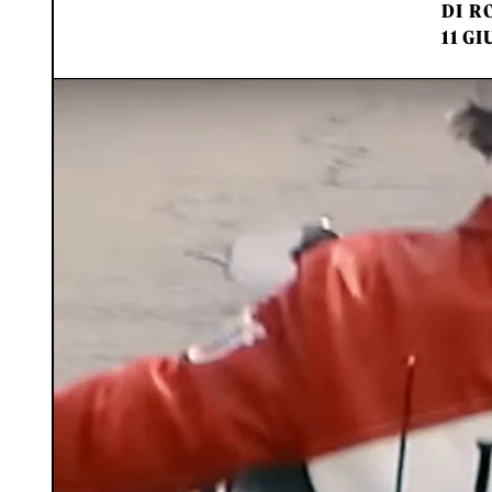
DI
RO
11 GI