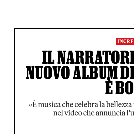
INCRE
IL NARRATORE
NUOVO ALBUM DI
È B
«È musica che celebra la bellezza 
nel video che annuncia l’u