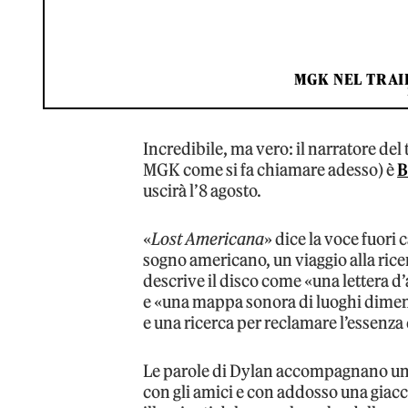
MGK NEL TRAI
Incredibile, ma vero: il narratore de
MGK come si fa chiamare adesso) è
B
uscirà l’8 agosto.
«
Lost Americana
» dice la voce fuori
sogno americano, un viaggio alla ric
descrive il disco come «una lettera d’
e «una mappa sonora di luoghi dimenti
e una ricerca per reclamare l’essenza
Le parole di Dylan accompagnano un
con gli amici e con addosso una giacc