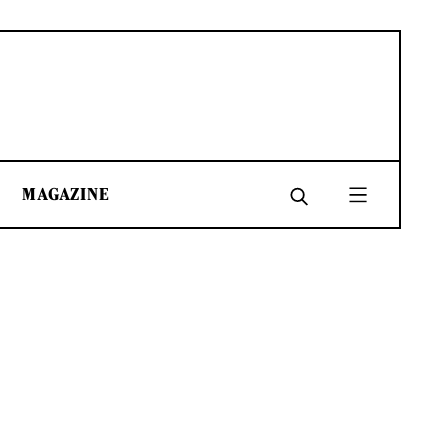
MAGAZINE
SHARE
SHARE