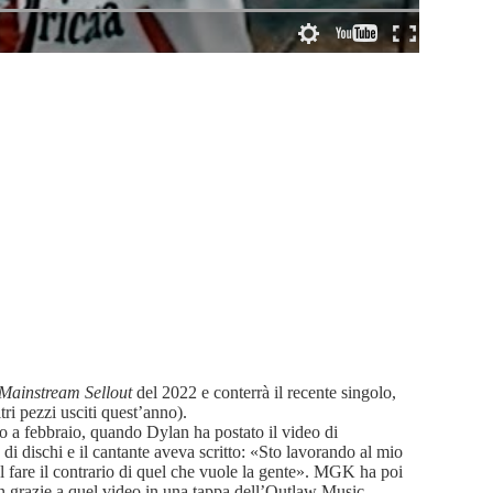
Mainstream Sellout
del 2022 e conterrà il recente singolo,
ri pezzi usciti quest’anno).
o a febbraio, quando Dylan ha postato il video di
 dischi e il cantante aveva scritto: «Sto lavorando al mio
el fare il contrario di quel che vuole la gente». MGK ha poi
lan grazie a quel video in una tappa dell’Outlaw Music