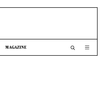
MAGAZINE
SHARE
SHARE