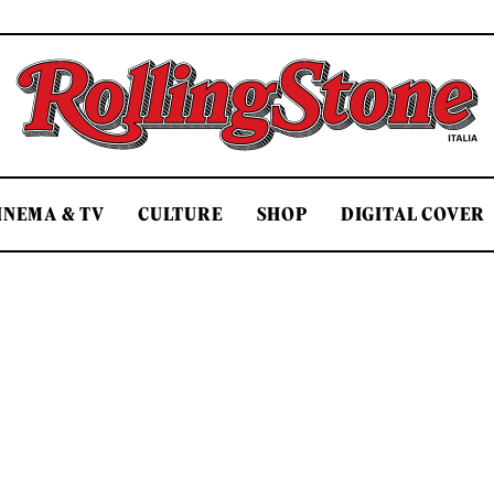
Rolling Stone Italia
INEMA & TV
CULTURE
SHOP
DIGITAL COVER