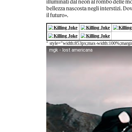
illuminati dal neon al rombo delle mo
bellezza nascosta negli interstizi. Do
il futuro».
" style="width:853px;max-width:100%;margi
mgk - lost americana