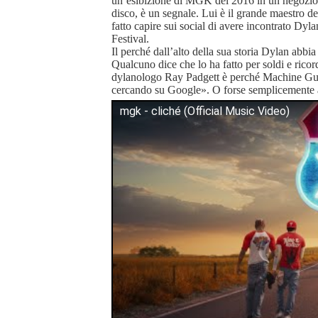
un’esibizione di MGK del 2016 in un negozio di
disco, è un segnale. Lui è il grande maestro d
fatto capire sui social di avere incontrato Dy
Festival.
Il perché dall’alto della sua storia Dylan abbia 
Qualcuno dice che lo ha fatto per soldi e rico
dylanologo Ray Padgett è perché Machine G
cercando su Google». O forse semplicemente a
mgk - cliché (Official Music Video)