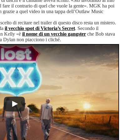
 dischi e il cantante aveva scritto: «Sto lavorando al mio
el fare il contrario di quel che vuole la gente». MGK ha poi
lan grazie a quel video in una tappa dell’Outlaw Music
scelto di recitare nel trailer di questo disco resta un mistero.
rda
il vecchio spot di Victoria’s Secret
. Secondo il
un Kelly «è
il nome di un vecchio gangster
che Bob stava
 Dylan non piacciono i cliché.