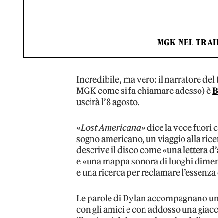
MGK NEL TRAI
Incredibile, ma vero: il narratore de
MGK come si fa chiamare adesso) è
B
uscirà l’8 agosto.
«
Lost Americana
» dice la voce fuori
sogno americano, un viaggio alla ric
descrive il disco come «una lettera d’
e «una mappa sonora di luoghi dimenti
e una ricerca per reclamare l’essenza
Le parole di Dylan accompagnano un
con gli amici e con addosso una giacc