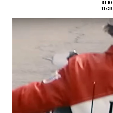
DI
RO
11 GI