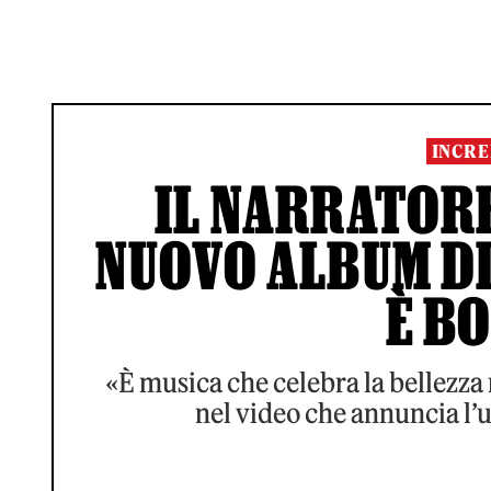
INCRE
IL NARRATORE
NUOVO ALBUM DI
È B
«È musica che celebra la bellezza 
nel video che annuncia l’u