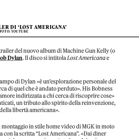
LER DI ‘LOST AMERICANA’
FOTO: YOUTUBE
l trailer del nuovo album di Machine Gun Kelly (o
ob Dylan
. Il disco si intitola
Lost Americana
e
 campo di Dylan «è un’esplorazione personale del
erca di quel che è andato perduto». His Bobness
amore indirizzata a chi cerca di riscoprire cose»
cati, un tributo allo spirito della reinvenzione,
 della libertà americana».
 montaggio in stile home video di MGK in moto
a con la scritta “Lost Americana”. «Dai diner